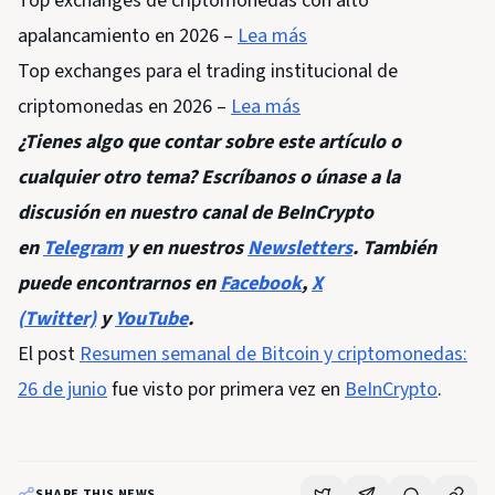
Top exchanges de criptomonedas con alto
apalancamiento en 2026 –
Lea más
Top exchanges para el trading institucional de
criptomonedas en 2026 –
Lea más
¿Tienes algo que contar sobre este artículo o
cualquier otro tema? Escríbanos o únase a la
discusión en nuestro canal de BeInCrypto
en
Telegram
y en nuestros
Newsletters
. También
puede encontrarnos en
Facebook
,
X
(Twitter)
y
YouTube
.
El post
Resumen semanal de Bitcoin y criptomonedas:
26 de junio
fue visto por primera vez en
BeInCrypto
.
SHARE THIS NEWS