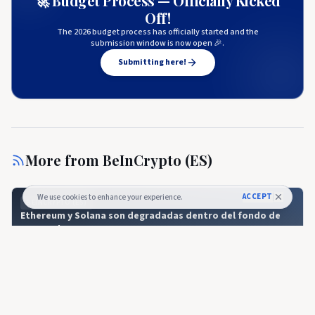
🚀 Budget Process — Officially Kicked
Off!
The 2026 budget process has officially started and the
submission window is now open 🎉.
Submitting here!
More from
BeInCrypto (ES)
ACCEPT
We use cookies to enhance your experience.
BEINCRYPTO (ES)
Ethereum y Solana son degradadas dentro del fondo de
Grayscale
BEINCRYPTO (ES)
🇪🇸
Ethereum y Solana son degradadas dentro
del fondo de Grayscale