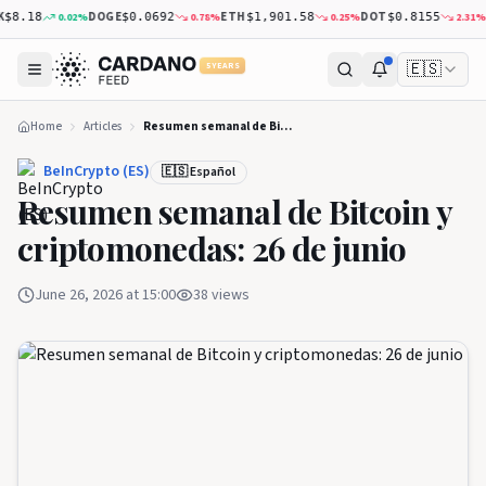
DOGE
ETH
DOT
XR
0.02
%
0.78
%
0.25
%
2.31
%
8.18
$0.0692
$1,901.58
$0.8155
🇪🇸
5 YEARS
Home
Articles
Resumen semanal de Bitcoin y criptomonedas: 26 de junio
BeInCrypto (ES)
🇪🇸 Español
Resumen semanal de Bitcoin y
criptomonedas: 26 de junio
June 26, 2026 at 15:00
38
views