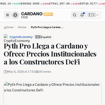
DOGE
ETH
DOT
X
0.17
%
0.80
%
0.01
%
2.66
%
$8.14
$0.0690
$1,897.68
$0.8177
🇪🇸
5 YEARS
Home
Articles
Pyth Pro Llega a Cardano y Ofrece Precios Institucionales a los Constructores DeFi
CryptoEconomy
🇪🇸 Español
Pyth Pro Llega a Cardano y
Ofrece Precios Institucionales
a los Constructores DeFi
May 6, 2026 at 17:51
30
views