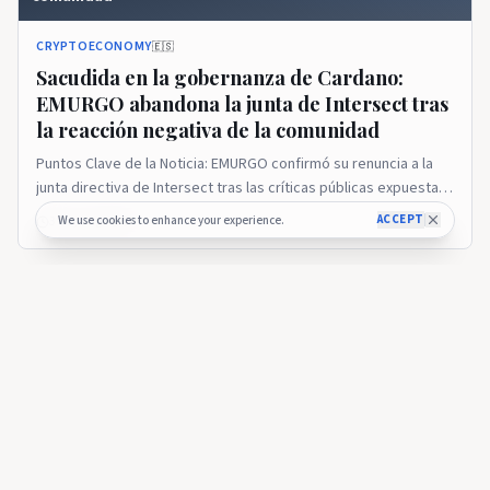
CRYPTOECONOMY
🇪🇸
Sacudida en la gobernanza de Cardano:
EMURGO abandona la junta de Intersect tras
la reacción negativa de la comunidad
Puntos Clave de la Noticia: EMURGO confirmó su renuncia a la
junta directiva de Intersect tras las críticas públicas expuestas
por representantes de la comunidad sobre la gestión de la
ACCEPT
We use cookies to enhance your experience.
3 days ago
55
billetera Yoroi. El valor total bloqueado (TVL) en el ecosistema
DeFi de la red registró un incremento superior al 9% durante la
última semana, alcanzando ... Leer más
CRYPTOECONOMY
El Fundador de Cardano, Charles Hoskinson, se Une a
Voces Destacadas en un Importante Evento de Blockchain
CRYPTOECONOMY
🇪🇸
El Fundador de Cardano, Charles Hoskinson,
se Une a Voces Destacadas en un Importante
Evento de Blockchain