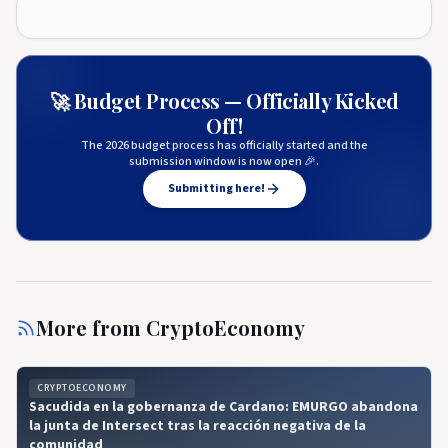
🚀 Budget Process — Officially Kicked
Off!
The 2026 budget process has officially started and the
submission window is now open 🎉.
Submitting here!
More from
CryptoEconomy
CRYPTOECONOMY
Sacudida en la gobernanza de Cardano: EMURGO abandona
la junta de Intersect tras la reacción negativa de la
comunidad