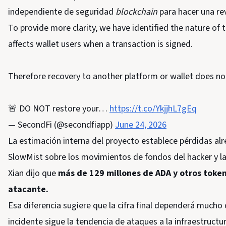
independiente de seguridad
blockchain
para hacer una rev
To provide more clarity, we have identified the nature of th
affects wallet users when a transaction is signed.
Therefore recovery to another platform or wallet does not
🚨 DO NOT restore your…
https://t.co/YkjjhL7gEq
— SecondFi (@secondfiapp)
June 24, 2026
La estimación interna del proyecto establece pérdidas alr
SlowMist sobre los movimientos de fondos del hacker y la
Xian dijo que
más de 129 millones de ADA y otros toke
atacante.
Esa diferencia sugiere que la cifra final dependerá mucho 
incidente sigue la tendencia de ataques a la infraestruct