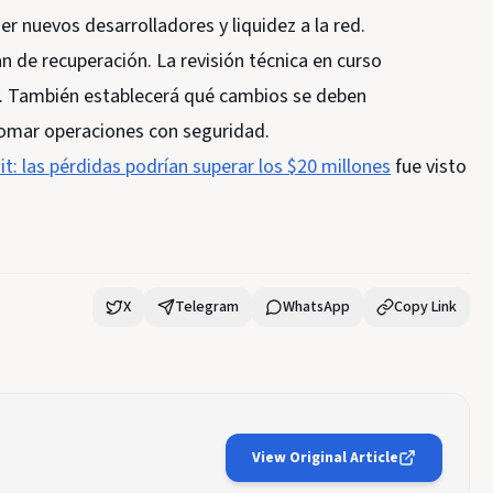
er nuevos desarrolladores y liquidez a la red.
 de recuperación. La revisión técnica en curso
r. También establecerá qué cambios se deben
omar operaciones con seguridad.
t: las pérdidas podrían superar los $20 millones
fue visto
X
Telegram
WhatsApp
Copy Link
View Original Article