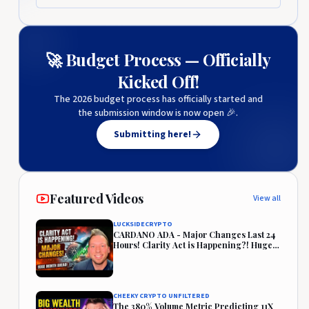
🚀 Budget Process — Officially
Kicked Off!
The 2026 budget process has officially started and
the submission window is now open 🎉.
Submitting here!
Featured Videos
View all
LUCKSIDECRYPTO
CARDANO ADA - Major Changes Last 24
Hours! Clarity Act is Happening?! Huge
Month Ahead!
CHEEKY CRYPTO UNFILTERED
The 380% Volume Metric Predicting 11X