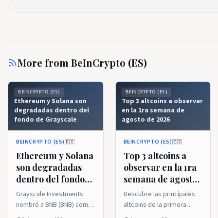
More from
BeInCrypto (ES)
BEINCRYPTO (ES)
BEINCRYPTO (ES)
Ethereum y Solana son
Top 3 altcoins a observar
degradadas dentro del
en la 1ra semana de
fondo de Grayscale
agosto de 2026
BEINCRYPTO (ES)
BEINCRYPTO (ES)
🇪🇸
🇪🇸
Ethereum y Solana
Top 3 altcoins a
son degradadas
observar en la 1ra
dentro del fondo
semana de agosto
de Grayscale
de 2026
Grayscale Investments
Descubre las principales
nombró a BNB (BNB) como
altcoins de la primera
la mayor posición en su
semana de agosto de