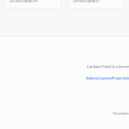
2 days ago
139
4 days ago
25
Smart Contract Fund,
2026. Los gráficos de UB,
otorgándole un peso del
ADA y ALGO revelan
30.6% y desplazando a
niveles clave para el
Ethereum (ETH) y Solana
próximo movimiento. El
(SOL) del primer lugar. Este
post Top 3 altcoins a
cambio se realizó en el
observar en la 1ra semana
rebalanceo del segundo
de agosto de 2026 fue
trimestre del gestor de
visto por primera vez en
activos, anunciado el 5 de
BeInCrypto.
agosto y efectivo desde
Cardano Feed is a Dece
el 3 El post Ethereum y
Solana son degradadas
Videos
Courses
Projects
A
dentro del fondo de
Grayscale fue visto por
primera vez en
BeInCrypto.
The informa