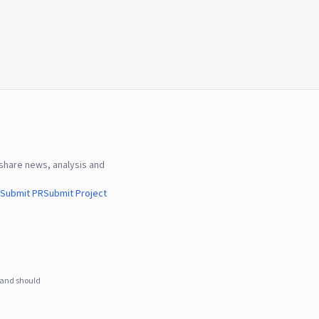
hare news, analysis and
Submit PR
Submit Project
e and should