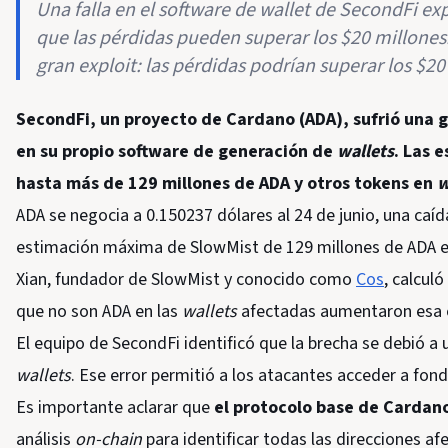
Una falla en el software de wallet de SecondFi e
que las pérdidas pueden superar los $20 millones
gran exploit: las pérdidas podrían superar los $20
SecondFi, un proyecto de Cardano (ADA), sufrió una g
en su propio software de generación de
wallets
. Las 
hasta más de 129 millones de ADA y otros tokens en
w
ADA se negocia a 0.150237 dólares al 24 de junio, una caíd
estimación máxima de SlowMist de 129 millones de ADA e
Xian, fundador de SlowMist y conocido como
Cos
, calcul
que no son ADA en las
wallets
afectadas aumentaron esa ci
El equipo de SecondFi identificó que la brecha se debió a 
wallets
. Ese error permitió a los atacantes acceder a fon
Es importante aclarar que
el protocolo base de Cardano
análisis
on-chain
para identificar todas las direcciones a