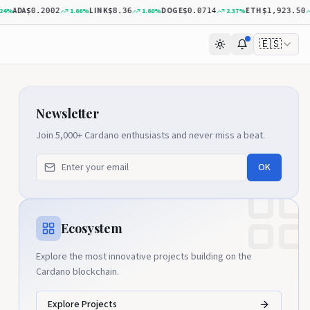
ADA
LINK
DOGE
ETH
1.66
%
1.60
%
2.37
%
0.5
$0.2002
$8.36
$0.0714
$1,923.50
🇪🇸
Newsletter
Join 5,000+ Cardano enthusiasts and never miss a beat.
OK
Ecosystem
Explore the most innovative projects building on the
Cardano blockchain.
Explore Projects