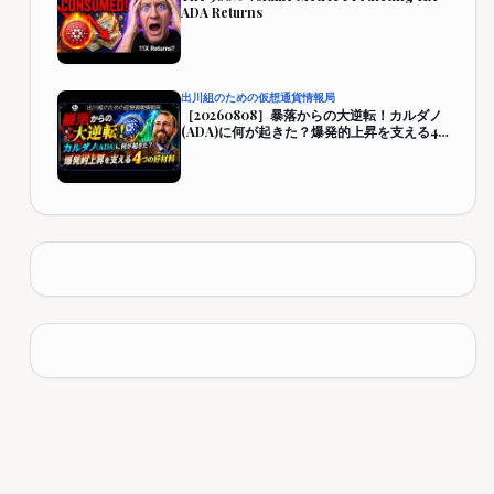
ADA Returns
出川組のための仮想通貨情報局
［20260808］暴落からの大逆転！カルダノ
(ADA)に何が起きた？爆発的上昇を支える4
つの好材料【仮想通貨・暗号資産】