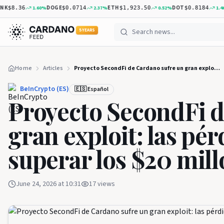
DOGE
ETH
DOT
X
1.60
%
2.37
%
0.52
%
1.46
%
8.36
$0.0714
$1,923.50
$0.8184
5 YEARS
Home
Articles
Proyecto SecondFi de Cardano sufre un gran exploit: las pérdidas podrían superar los $20 millones
BeInCrypto (ES)
🇪🇸 Español
Proyecto SecondFi d
gran exploit: las pé
superar los $20 mil
June 24, 2026 at 10:31
17
views