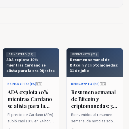
BEINCRYPTO (ES)
BEINCRYPTO (ES)
ADA explota 10%
Resumen semanal de
mientras Cardano se
Bitcoin y criptomonedas:
alista para la era Dijkstra
31 de julio
BEINCRYPTO (ES)
BEINCRYPTO (ES)
🇪🇸
🇪🇸
ADA explota 10%
Resumen semanal
mientras Cardano
de Bitcoin y
se alista para la
criptomonedas: 31
era Dijkstra
de julio
El precio de Cardano (ADA)
Bienvenidos al resumen
subió casi 10% en 24 horas
semanal de noticias sobre
hasta alrededor de 0.189
Bitcoin y criptomonedas