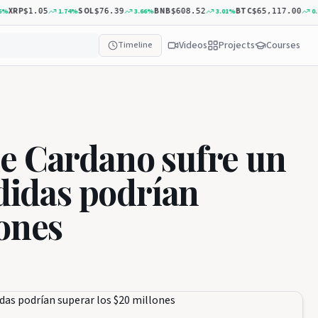
RP
SOL
BNB
BTC
1.74
%
3.66
%
3.01
%
0.24
%
$1.05
$76.39
$608.52
$65,117.00
Videos
Projects
Courses
Timeline
e Cardano sufre un
rdidas podrían
lones