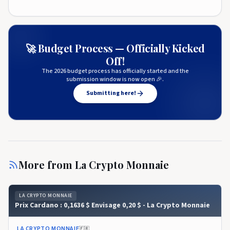
🚀 Budget Process — Officially Kicked
Off!
The 2026 budget process has officially started and the
submission window is now open 🎉.
Submitting here!
More from
La Crypto Monnaie
LA CRYPTO MONNAIE
Prix ​​​​Cardano : 0,1636 $ Envisage 0,20 $ - La Crypto Monnaie
LA CRYPTO MONNAIE
🇫🇷