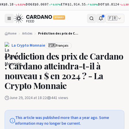
K
DOGE
ETH
DOT
0.51
%
0.97
%
0.59
%
1.55
%
$8.18
$0.0697
$1,914.55
$0.8124
🇫🇷
5 YEARS
Home
Articles
Prédiction des prix de Cardano : Cardano atteindra-t-il à nouveau 1 $ en 2024 ? - La Crypto Monnaie
La Crypto Monnaie
🇫🇷 Français
Prédiction des prix de Cardano
: Cardano atteindra-t-il à
nouveau 1 $ en 2024 ? - La
Crypto Monnaie
June 29, 2024 at 18:22
441
views
This article was published more than a year ago. Some
information may no longer be current.