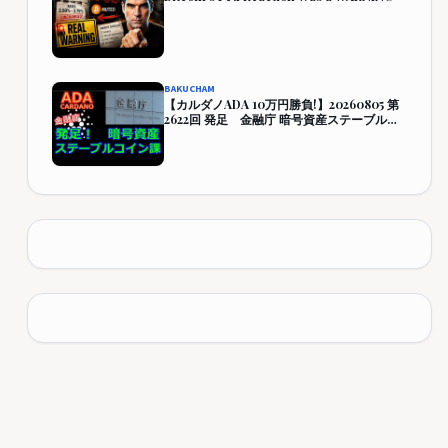
BAKUCHAM
【カルダノADA 10万円勝負!】20260805 第
2622回 発足 金融庁 暗号資産ステーブルコ
イン課 421,928円 (321.9%)