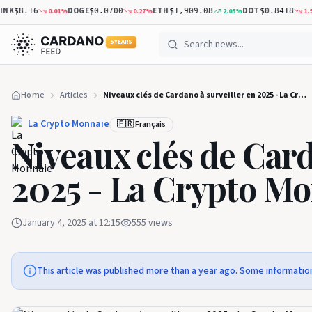
K
DOGE
ETH
DOT
0.01
%
0.27
%
2.05
%
1.98
%
$8.16
$0.0700
$1,909.08
$0.8418
5 YEARS
Home
Articles
Niveaux clés de Cardano à surveiller en 2025 - La Crypto Monnaie
La Crypto Monnaie
🇫🇷 Français
Niveaux clés de Card
2025 - La Crypto M
January 4, 2025 at 12:15
555
views
This article was published more than a year ago. Some informatio