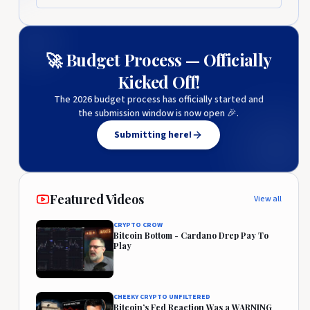
🚀 Budget Process — Officially
Kicked Off!
The 2026 budget process has officially started and
the submission window is now open 🎉.
Submitting here!
Featured Videos
View all
CRYPTO CROW
Bitcoin Bottom - Cardano Drep Pay To
Play
CHEEKY CRYPTO UNFILTERED
Bitcoin’s Fed Reaction Was a WARNING