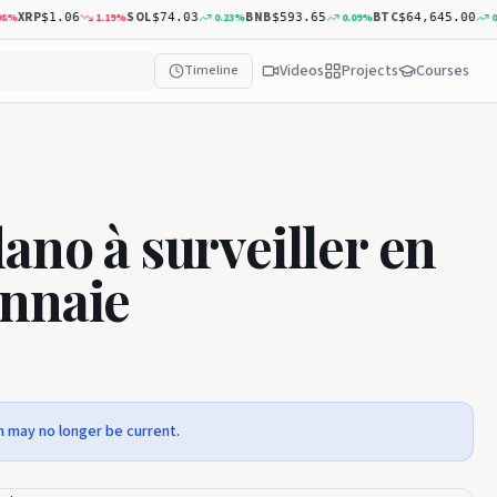
XRP
SOL
BNB
BTC
1.19
%
0.23
%
0.09
%
0.69
$1.06
$74.03
$593.65
$64,645.00
Videos
Projects
Courses
Timeline
ano à surveiller en
onnaie
n may no longer be current.