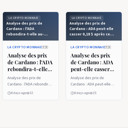
LA CRYPTO MONNAIE
LA CRYPTO MONNAIE
Analyse des prix de
Analyse des prix de
Cardano : l'ADA
Cardano : ADA peut-elle
rebondira-t-elle au-
casser 0,18 $ après ce
dessus de 0,18 $ ? - La
rebond ? - La Crypto
Crypto Monnaie
Monnaie
LA CRYPTO MONNAIE
LA CRYPTO MONNAIE
🇫🇷
🇫🇷
Analyse des prix
Analyse des prix
de Cardano : l'ADA
de Cardano : ADA
rebondira-t-elle
peut-elle casser
au-dessus de 0,18
0,18 $ après ce
Analyse des prix de
Analyse des prix de
$ ? - La Crypto
rebond ? - La
Cardano : l'ADA rebondira-
Cardano : ADA peut-elle
Monnaie
Crypto Monnaie
t-elle au-dessus de 0,18 $ ?
casser 0,18 $ après ce
8 days ago
32
8 days ago
25
- La Crypto Monnaie
rebond ? - La Crypto
Monnaie