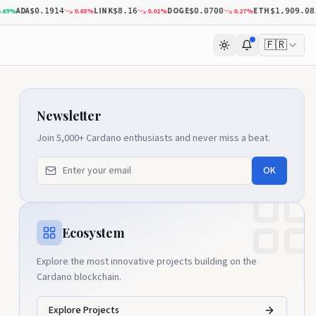
ADA
LINK
DOGE
ETH
%
0.65
%
0.01
%
0.27
%
2
$0.1914
$8.16
$0.0700
$1,909.08
🇫🇷
Newsletter
Join 5,000+ Cardano enthusiasts and never miss a beat.
OK
Ecosystem
Explore the most innovative projects building on the
Cardano blockchain.
Explore Projects