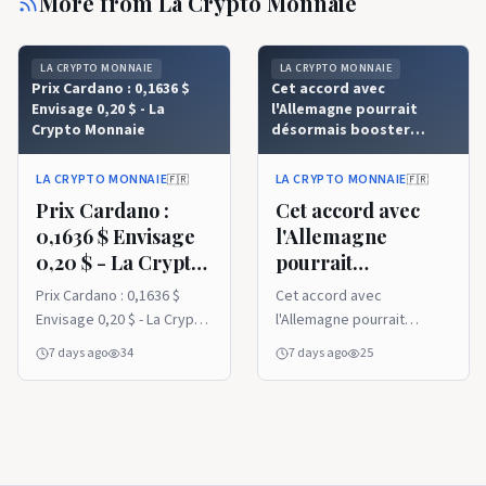
More from
La Crypto Monnaie
LA CRYPTO MONNAIE
LA CRYPTO MONNAIE
Prix ​​​​Cardano : 0,1636 $
Cet accord avec
Envisage 0,20 $ - La
l'Allemagne pourrait
Crypto Monnaie
désormais booster
Cardano - La Crypto
Monnaie
LA CRYPTO MONNAIE
LA CRYPTO MONNAIE
🇫🇷
🇫🇷
Prix ​​​​Cardano :
Cet accord avec
0,1636 $ Envisage
l'Allemagne
0,20 $ - La Crypto
pourrait
Monnaie
désormais booster
Prix ​​​​Cardano : 0,1636 $
Cet accord avec
Cardano - La
Envisage 0,20 $ - La Crypto
l'Allemagne pourrait
Crypto Monnaie
Monnaie
désormais booster
7 days ago
34
7 days ago
25
Cardano - La Crypto
Monnaie