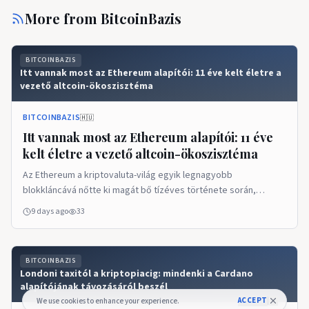
More from
BitcoinBazis
BITCOINBAZIS
Itt vannak most az Ethereum alapítói: 11 éve kelt életre a
vezető altcoin-ökoszisztéma
BITCOINBAZIS
🇭🇺
Itt vannak most az Ethereum alapítói: 11 éve
kelt életre a vezető altcoin-ökoszisztéma
Az Ethereum a kriptovaluta-világ egyik legnagyobb
blokkláncává nőtte ki magát bő tízéves története során,
köszönhetően az okosszerződések megjelenésének, a
9 days ago
33
decentralizált pénzügyi protokollok elindításának, az NFT-
kollekcióknak és a tokenizációs alapoknak. A blokklánc 2015.
július 30-án indult el, nyolc alapítója közül azonban sokan más
BITCOINBAZIS
projektekhez távoztak, míg volt olyan is, aki végig kitartott a
Londoni taxitól a kriptopiacig: mindenki a Cardano
kezdeti célok mellett. […] Megjelent a BitcoinBázis oldalon.
alapítójának távozásáról beszél
ACCEPT
We use cookies to enhance your experience.