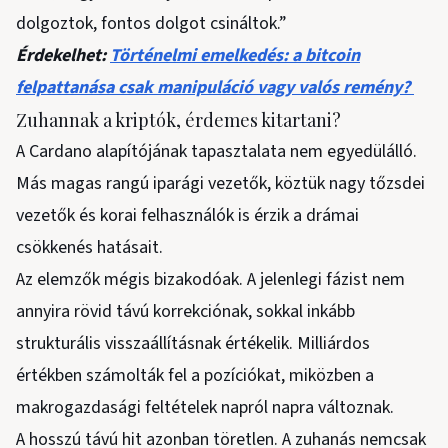
dolgoztok, fontos dolgot csináltok.”
Érdekelhet:
Történelmi emelkedés: a bitcoin
felpattanása csak manipuláció vagy valós remény?
Zuhannak a kriptók, érdemes kitartani?
A Cardano alapítójának tapasztalata nem egyedülálló.
Más magas rangú iparági vezetők, köztük nagy tőzsdei
vezetők és korai felhasználók is érzik a drámai
csökkenés hatásait.
Az elemzők mégis bizakodóak. A jelenlegi fázist nem
annyira rövid távú korrekciónak, sokkal inkább
strukturális visszaállításnak értékelik. Milliárdos
értékben számolták fel a pozíciókat, miközben a
makrogazdasági feltételek napról napra változnak.
A hosszú távú hit azonban töretlen. A zuhanás nemcsak