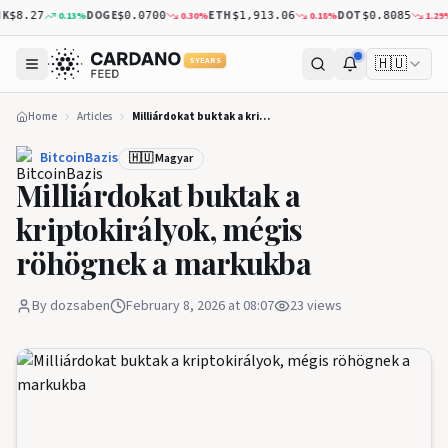
DOGE
ETH
DOT
X
0.13
%
0.30
%
0.18
%
1.29
%
$8.27
$0.0700
$1,913.06
$0.8085
🇭🇺
5 YEARS
Home
Articles
Milliárdokat buktak a kriptokirályok, mégis röhögnek a markukba
BitcoinBazis
🇭🇺 Magyar
Milliárdokat buktak a
kriptokirályok, mégis
röhögnek a markukba
By
dozsaben
February 8, 2026 at 08:07
23
views