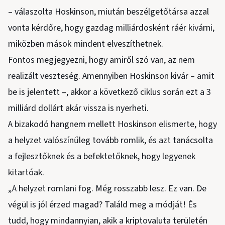
– válaszolta Hoskinson, miután beszélgetőtársa azzal
vonta kérdőre, hogy gazdag milliárdosként ráér kivárni,
miközben mások mindent elveszíthetnek.
Fontos megjegyezni, hogy amiről szó van, az nem
realizált veszteség. Amennyiben Hoskinson kivár – amit
be is jelentett –, akkor a következő ciklus során ezt a 3
milliárd dollárt akár vissza is nyerheti.
A bizakodó hangnem mellett Hoskinson elismerte, hogy
a helyzet valószínűleg tovább romlik, és azt tanácsolta
a fejlesztőknek és a befektetőknek, hogy legyenek
kitartóak.
„A helyzet romlani fog. Még rosszabb lesz. Ez van. De
végül is jól érzed magad? Találd meg a módját! És
tudd, hogy mindannyian, akik a kriptovaluta területén