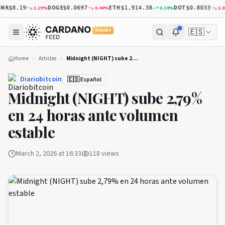
K
DOGE
ETH
DOT
1.19
%
0.44
%
0.14
%
1.08
$8.19
$0.0697
$1,914.38
$0.8033
🇪🇸
5 YEARS
Home
Articles
Midnight (NIGHT) sube 2,79% en 24 horas ante volumen estable
Diariobitcoin
🇪🇸 Español
Midnight (NIGHT) sube 2,79%
en 24 horas ante volumen
estable
March 2, 2026 at 16:33
118
views