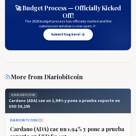
🚀 Budget Process — Officially Kicked
Off!
The 2026 budget process has officially started and the
submission window is now open 🎉.
Submitting here!
More from
Diariobitcoin
DIARIOBITCOIN
Cardano (ADA) cae un 1,94% y pone a prueba soporte en
USD $0,195
DIARIOBITCOIN
🇪🇸
Cardano (ADA) cae un 1,94% y pone a prueba