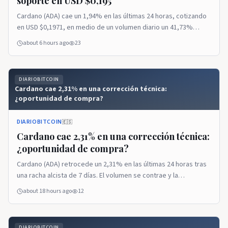
soporte en USD $0,195
Cardano (ADA) cae un 1,94% en las últimas 24 horas, cotizando
en USD $0,1971, en medio de un volumen diario un 41,73%
inferior al promedio de 30 días. El activo acumula un retroceso
about 6 hours ago
23
del 76,28% interanual, pero muestra un repunte del 6,33% en la
semana. Analizamos los niveles técnicos clave, los escenarios
probables y las estrategias para inversores.
DIARIOBITCOIN
Cardano cae 2,31% en una corrección técnica:
¿oportunidad de compra?
DIARIOBITCOIN
🇪🇸
Cardano cae 2,31% en una corrección técnica:
¿oportunidad de compra?
Cardano (ADA) retrocede un 2,31% en las últimas 24 horas tras
una racha alcista de 7 días. El volumen se contrae y la
resistencia en $0,199–$0,201 se mantiene intacta, generando
about 18 hours ago
12
duda sobre la sostenibilidad del rebote. Análisis técnico y
fundamental para tomar decisiones.
DIARIOBITCOIN