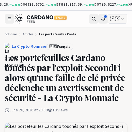
DOGE
ETH
DOT
XRP
1.93
%
1.73
%
1.10
%
1.56
%
8
$0.0702
$1,917.39
$0.8227
$1
🇫🇷
5 YEARS
Home
Articles
Les portefeuilles Cardano touchés par l'exploit SecondFi alors qu'une faille de clé privée déclenche un avertissement de sécurité - La Crypto Monnaie
La Crypto Monnaie
🇫🇷 Français
Les portefeuilles Cardano
touchés par l'exploit SecondFi
alors qu'une faille de clé privée
déclenche un avertissement de
sécurité - La Crypto Monnaie
June 26, 2026 at 23:30
10
views