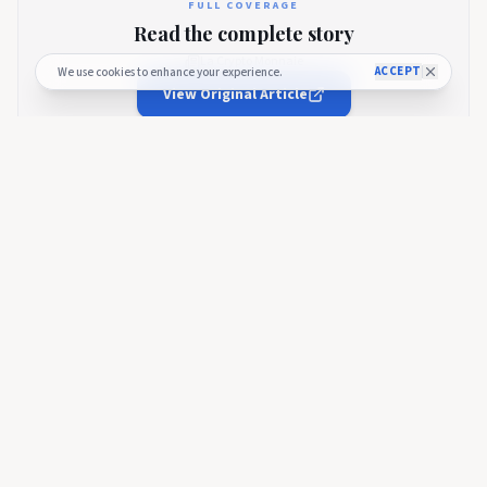
FULL COVERAGE
Read the complete story
La Crypto Monnaie
ACCEPT
We use cookies to enhance your experience.
View Original Article
🚀 Budget Process — Officially Kicked
Off!
The 2026 budget process has officially started and the
submission window is now open 🎉.
Submitting here!