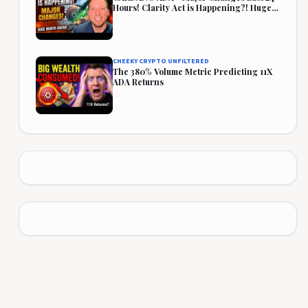
Hours! Clarity Act is Happening?! Huge
Month Ahead!
CHEEKY CRYPTO UNFILTERED
The 380% Volume Metric Predicting 11X
ADA Returns