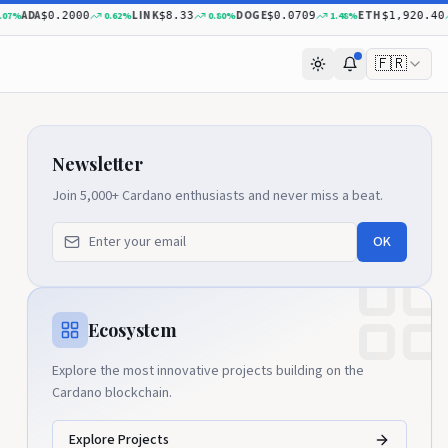
ADA
LINK
DOGE
ETH
%
0.62
%
0.80
%
1.48
%
0
$0.2000
$8.33
$0.0709
$1,920.40
🇫🇷
Newsletter
Join 5,000+ Cardano enthusiasts and never miss a beat.
OK
Ecosystem
Explore the most innovative projects building on the
Cardano blockchain.
Explore Projects