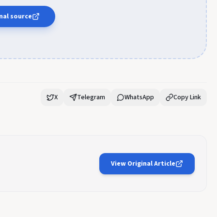
nal source
X
Telegram
WhatsApp
Copy Link
View Original Article