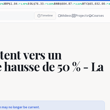
XRP
SOL
BNB
BTC
1.47
%
3.38
%
2.21
%
0.07
$1.04
$76.33
$604.87
$65,032.00
Videos
Projects
Courses
Timeline
tent vers un
 hausse de 50 % - La
n may no longer be current.