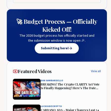
🚀 Budget Process — Officially
Kicked Off!
The 2026 budget process has officially started and
the submission window is now open 🎉.
Submitting here!
Featured Videos
View all
DAN GAMBARDELLO
BREAKING! The Crypto CLARITY Act Vote
Is Finally Happening! Here's The Date...
LUCKSIDECRYPTO
CARDANO ADA - Major Changes Last 24