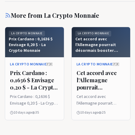
More from
La Crypto Monnaie
LA CRYPTO MONNAIE
LA CRYPTO MONNAIE
Prix ​​​​Cardano : 0,1636 $
Cet accord avec
Envisage 0,20 $ - La
l'Allemagne pourrait
Crypto Monnaie
désormais booster
Cardano - La Crypto
Monnaie
LA CRYPTO MONNAIE
LA CRYPTO MONNAIE
🇫🇷
🇫🇷
Prix ​​​​Cardano :
Cet accord avec
0,1636 $ Envisage
l'Allemagne
0,20 $ - La Crypto
pourrait
Monnaie
désormais booster
Prix ​​​​Cardano : 0,1636 $
Cet accord avec
Cardano - La
Envisage 0,20 $ - La Crypto
l'Allemagne pourrait
Crypto Monnaie
Monnaie
désormais booster
10 days ago
35
10 days ago
25
Cardano - La Crypto
Monnaie