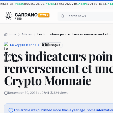
DOGE
ETH
DOT
0.80
%
1.48
%
0.20
%
1.13
%
$8.33
$0.0709
$1,920.40
$0.8173
5 YEARS
Home
Articles
Les indicateurs pointent vers un renversement et une hausse de 50 % - La Crypto Monnaie
La Crypto Monnaie
🇫🇷 Français
Les indicateurs poin
renversement et une
Crypto Monnaie
December 30, 2024 at 07:41
324
views
This article was published more than a year ago. Some informatio