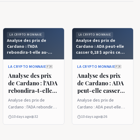
LA CRYPTO MONNAIE
LA CRYPTO MONNAIE
Analyse des prix de
Analyse des prix de
Cardano : l'ADA
Cardano : ADA peut-elle
rebondira-t-elle au-
casser 0,18 $ après ce
dessus de 0,18 $ ? - La
rebond ? - La Crypto
Crypto Monnaie
Monnaie
LA CRYPTO MONNAIE
LA CRYPTO MONNAIE
🇫🇷
🇫🇷
Analyse des prix
Analyse des prix
de Cardano : l'ADA
de Cardano : ADA
rebondira-t-elle
peut-elle casser
au-dessus de 0,18
0,18 $ après ce
Analyse des prix de
Analyse des prix de
$ ? - La Crypto
rebond ? - La
Cardano : l'ADA rebondira-
Cardano : ADA peut-elle
Monnaie
Crypto Monnaie
t-elle au-dessus de 0,18 $ ?
casser 0,18 $ après ce
10 days ago
32
10 days ago
26
- La Crypto Monnaie
rebond ? - La Crypto
Monnaie