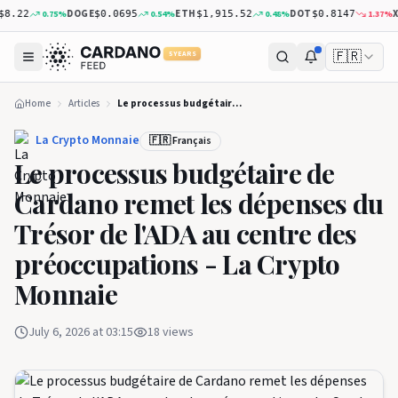
DOGE
ETH
DOT
XRP
0.75
%
0.54
%
0.48
%
1.37
%
22
$0.0695
$1,915.52
$0.8147
$
🇫🇷
5 YEARS
Home
Articles
Le processus budgétaire de Cardano remet les dépenses du Trésor de l'ADA au centre des préoccupations - La Crypto Monnaie
La Crypto Monnaie
🇫🇷 Français
Le processus budgétaire de
Cardano remet les dépenses du
Trésor de l'ADA au centre des
préoccupations - La Crypto
Monnaie
July 6, 2026 at 03:15
18
views