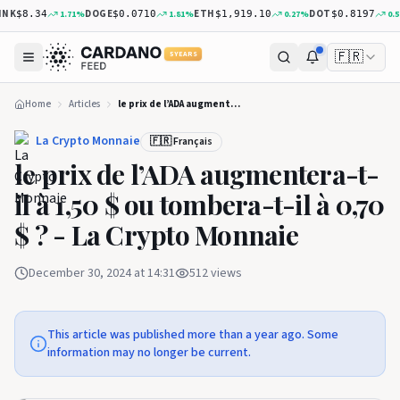
NK
DOGE
ETH
DOT
1.71
%
1.81
%
0.27
%
0.57
$8.34
$0.0710
$1,919.10
$0.8197
🇫🇷
5 YEARS
Home
Articles
le prix de l’ADA augmentera-t-il à 1,50 $ ou tombera-t-il à 0,70 $ ? - La Crypto Monnaie
La Crypto Monnaie
🇫🇷 Français
le prix de l’ADA augmentera-t-
il à 1,50 $ ou tombera-t-il à 0,70
$ ? - La Crypto Monnaie
December 30, 2024 at 14:31
512
views
This article was published more than a year ago. Some
information may no longer be current.