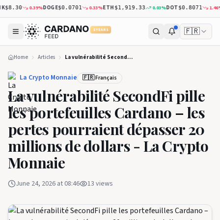
DOGE
ETH
DOT
X
0.39
%
0.33
%
0.03
%
1.46
%
$8.30
$0.0701
$1,919.33
$0.8071
🇫🇷
5 YEARS
Home
Articles
La vulnérabilité SecondFi pille les portefeuilles Cardano – les pertes pourraient dépasser 20 millions de dollars - La Crypto Monnaie
La Crypto Monnaie
🇫🇷 Français
La vulnérabilité SecondFi pille
les portefeuilles Cardano – les
pertes pourraient dépasser 20
millions de dollars - La Crypto
Monnaie
June 24, 2026 at 08:46
13
views