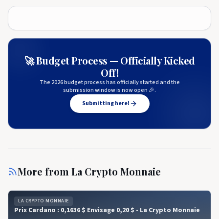
🚀 Budget Process — Officially Kicked
Off!
The 2026 budget process has officially started and the
submission window is now open 🎉.
Submitting here!
More from
La Crypto Monnaie
LA CRYPTO MONNAIE
Prix ​​​​Cardano : 0,1636 $ Envisage 0,20 $ - La Crypto Monnaie