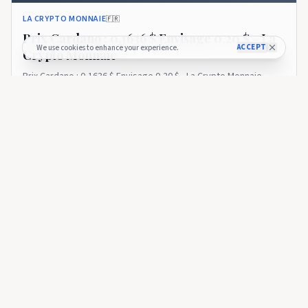
LA CRYPTO MONNAIE
🇫🇷
Prix ​​​​Cardano : 0,1636 $ Envisage 0,20 $ - La
ACCEPT
We use cookies to enhance your experience.
Crypto Monnaie
Prix ​​​​Cardano : 0,1636 $ Envisage 0,20 $ - La Crypto Monnaie
11 days ago
37
LA CRYPTO MONNAIE
Cet accord avec l'Allemagne pourrait désormais booster
Cardano - La Crypto Monnaie
LA CRYPTO MONNAIE
🇫🇷
Cet accord avec l'Allemagne pourrait
désormais booster Cardano - La Crypto
Monnaie
Cet accord avec l'Allemagne pourrait désormais booster
Cardano - La Crypto Monnaie