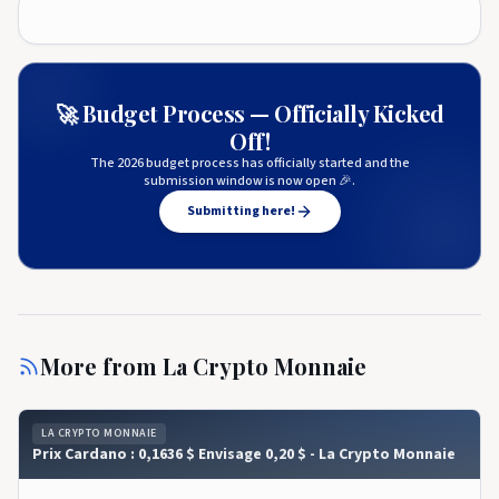
🚀 Budget Process — Officially Kicked
Off!
The 2026 budget process has officially started and the
submission window is now open 🎉.
Submitting here!
More from
La Crypto Monnaie
LA CRYPTO MONNAIE
Prix ​​​​Cardano : 0,1636 $ Envisage 0,20 $ - La Crypto Monnaie