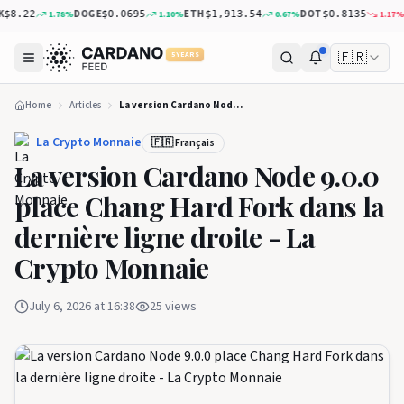
DOGE
ETH
DOT
XR
1.78
%
1.10
%
0.67
%
1.17
%
.22
$0.0695
$1,913.54
$0.8135
🇫🇷
5 YEARS
Home
Articles
La version Cardano Node 9.0.0 place Chang Hard Fork dans la dernière ligne droite - La Crypto Monnaie
La Crypto Monnaie
🇫🇷 Français
La version Cardano Node 9.0.0
place Chang Hard Fork dans la
dernière ligne droite - La
Crypto Monnaie
July 6, 2026 at 16:38
25
views