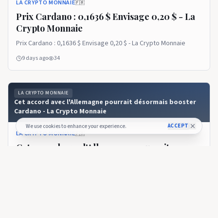
LA CRYPTO MONNAIE
🇫🇷
Prix ​​​​Cardano : 0,1636 $ Envisage 0,20 $ - La
Crypto Monnaie
Prix ​​​​Cardano : 0,1636 $ Envisage 0,20 $ - La Crypto Monnaie
9 days ago
34
LA CRYPTO MONNAIE
Cet accord avec l'Allemagne pourrait désormais booster
Cardano - La Crypto Monnaie
ACCEPT
We use cookies to enhance your experience.
LA CRYPTO MONNAIE
🇫🇷
Cet accord avec l'Allemagne pourrait
désormais booster Cardano - La Crypto
Monnaie
Cet accord avec l'Allemagne pourrait désormais booster
Cardano - La Crypto Monnaie
9 days ago
25