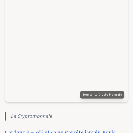
Source:
La Crypto Monnaie
La Cryptomonnaie
Cardano à +10% et ça ne s'arrête jamais. Bonk,