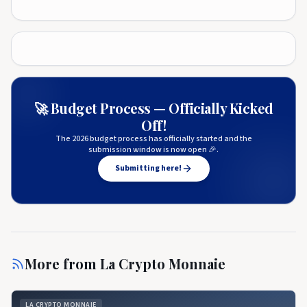
🚀 Budget Process — Officially Kicked
Off!
The 2026 budget process has officially started and the
submission window is now open 🎉.
Submitting here!
More from
La Crypto Monnaie
LA CRYPTO MONNAIE