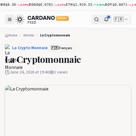
NK
DOGE
ETH
DOT
0.39
%
0.33
%
0.03
%
1.46
$8.30
$0.0701
$1,919.33
$0.8071
🇫🇷
5 YEARS
Home
Articles
La Cryptomonnaie
La Crypto Monnaie
🇫🇷 Français
La Cryptomonnaie
June 24, 2026 at 19:40
1
views