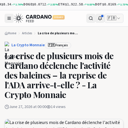
DOGE
ETH
DOT
XR
1.76
%
2.53
%
0.83
%
1.73
%
8.34
$0.0712
$1,922.58
$0.8169
🇫🇷
5 YEARS
Home
Articles
La crise de plusieurs mois de Cardano déclenche l'activité des baleines – la reprise de l'ADA arrive-t-elle ? - La Crypto Monnaie
La Crypto Monnaie
🇫🇷 Français
La crise de plusieurs mois de
Cardano déclenche l'activité
des baleines – la reprise de
l'ADA arrive-t-elle ? - La
Crypto Monnaie
June 27, 2026 at 00:00
14
views