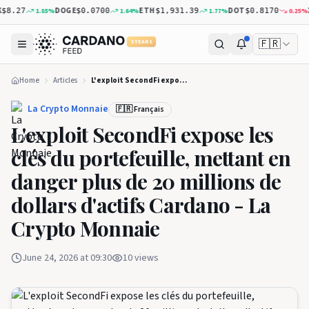
DOGE
ETH
DOT
XRP
1.85
%
1.64
%
1.77
%
0.25
%
.27
$0.0700
$1,931.39
$0.8170
🇫🇷
5 YEARS
Home
Articles
L'exploit SecondFi expose les clés du portefeuille, mettant en danger plus de 20 millions de dollars d'actifs Cardano - La Crypto Monnaie
La Crypto Monnaie
🇫🇷 Français
L'exploit SecondFi expose les
clés du portefeuille, mettant en
danger plus de 20 millions de
dollars d'actifs Cardano - La
Crypto Monnaie
June 24, 2026 at 09:30
10
views