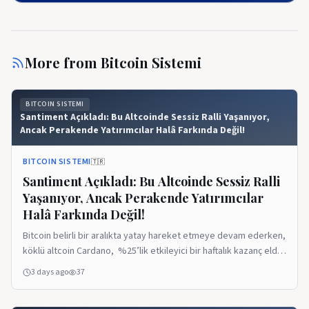
More from
Bitcoin Sistemi
BITCOIN SISTEMI
Santiment Açıkladı: Bu Altcoinde Sessiz Ralli Yaşanıyor,
Ancak Perakende Yatırımcılar Halâ Farkında Değil!
BITCOIN SISTEMI
🇹🇷
Santiment Açıkladı: Bu Altcoinde Sessiz Ralli
Yaşanıyor, Ancak Perakende Yatırımcılar
Halâ Farkında Değil!
Bitcoin belirli bir aralıkta yatay hareket etmeye devam ederken,
köklü altcoin Cardano, %25’lik etkileyici bir haftalık kazanç elde
ederek, piyasa değeri bakımından en büyük 100 kripto varlık
3 days ago
37
arasında en iyi performans gösteren kripto para olarak öne
çıktı. ADA, piyasada son günlerin öne çıkan altcoinlerinden