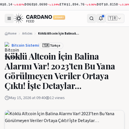
DOGE
ETH
DOT
X
0.83
%
1.54
%
0.98
%
3.26
%
$8.14
$0.0690
$1,894.76
$0.8158
🇹🇷
5 YEARS
Home
Articles
Köklü Altcoin İçin Balina Alarmı Var! 2023’ten Bu Yana Görülmeyen Veriler Ortaya Çıktı! İşte Detaylar…
Bitcoin Sistemi
🇹🇷 Türkçe
Köklü Altcoin İçin Balina
Alarmı Var! 2023’ten Bu Yana
Görülmeyen Veriler Ortaya
Çıktı! İşte Detaylar…
May 15, 2026 at 09:40
12
views