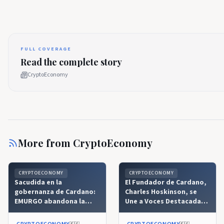
FULL COVERAGE
Read the complete story
CryptoEconomy
More from
CryptoEconomy
CRYPTOECONOMY
CRYPTOECONOMY
Sacudida en la
El Fundador de Cardano,
gobernanza de Cardano:
Charles Hoskinson, se
EMURGO abandona la
Une a Voces Destacadas
junta de Intersect tras la
en un Importante Evento
reacción negativa de la
de Blockchain