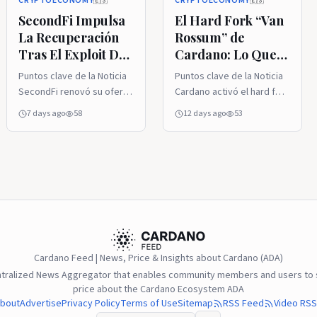
CRYPTOECONOMY
CRYPTOECONOMY
🇪🇸
🇪🇸
SecondFi Impulsa
El Hard Fork “Van
La Recuperación
Rossum” de
Tras El Exploit De
Cardano: Lo Que
16.1 Millones De
Los Usuarios De
Puntos clave de la Noticia
Puntos clave de la Noticia
Cardano (ADA)
ADA Deben Saber
SecondFi renovó su oferta
Cardano activó el hard fork
Sobre La Versión 11
de recompensa para el
Van Rossum y actualizó su
7 days ago
58
12 days ago
53
atacante responsable del
red principal a la Versión
robo de 16.1 millones de
11, incorporando mejoras
ADA, incentivando la
para los contratos
devolución total de los
inteligentes de Plutus sin
activos mientras continúa
modificar la experiencia de
colaborando con
uso para los titulares de
especialistas en seguridad
ADA. La actualización se
blockchain. Los
convirtió en el primer
investigadores
cambio del protocolo
Cardano Feed | News, Price & Insights about Cardano (ADA)
identificaron patrones de
aprobado completamente
ntralized News Aggregator that enables community members and users to s
comportamiento similares
mediante la gobernanza ...
price about the Cardano Ecosystem ADA
a técnicas previamente
Leer más
bout
Advertise
Privacy Policy
Terms of Use
Sitemap
RSS Feed
Video RSS
vinculadas con el grupo