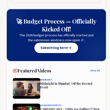
🚀 Budget Process — Officially
Kicked Off!
The 2026 budget process has officially started and
the submission window is now open 🎉.
Submitting here!
Featured Videos
View all
MIDNIGHT
Midnight in Mumbai: Off the Record
Event
LUCKSIDECRYPTO
CARDANO ADA - Odds Are Falling?! New