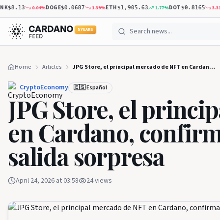
DOGE
ETH
DOT
X
0.04
%
1.39
%
1.77
%
3.31
%
$8.13
$0.0687
$1,905.63
$0.8165
5 YEARS
Home
Articles
JPG Store, el principal mercado de NFT en Cardano, confirma su cierre en una salida sorpresa
CryptoEconomy
🇪🇸 Español
JPG Store, el princ
en Cardano, confirm
salida sorpresa
April 24, 2026 at 03:58
24
views