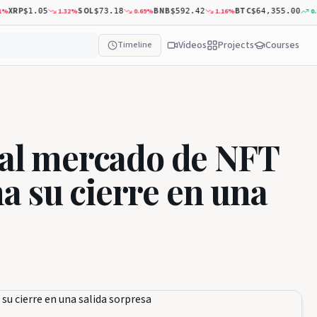
RP
SOL
BNB
BTC
1.32
%
0.69
%
1.16
%
0.20
%
$1.05
$73.18
$592.42
$64,355.00
Videos
Projects
Courses
Timeline
ipal mercado de NFT
a su cierre en una