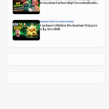
Ecosystem Partnership! Decentralization
Rises!
CHEEKY CRYPTO UNFILTERED
Cardano's Hidden Mechanism Triggers
A $4 ADA Shift