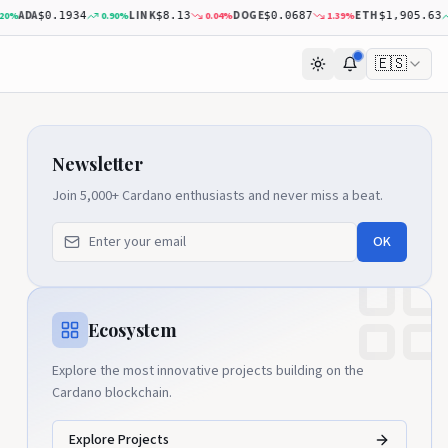
ADA
LINK
DOGE
ETH
0.90
%
0.04
%
1.39
%
1.7
$0.1934
$8.13
$0.0687
$1,905.63
🇪🇸
Newsletter
Join 5,000+ Cardano enthusiasts and never miss a beat.
OK
Ecosystem
Explore the most innovative projects building on the
Cardano blockchain.
Explore Projects