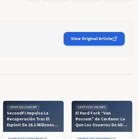
View Original Article
CRYPTOECONOMY
CRYPTOECONOMY
SecondFi Impulsa La
El Hard Fork “Van
Recuperación Tras El
Rossum” de Cardano: Lo
Exploit De 16.1 Millones
Que Los Usuarios De ADA
De Cardano (ADA)
Deben Saber Sobre La
Versión 11