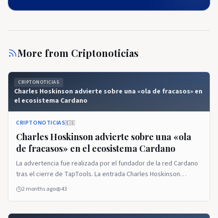
More from
Criptonoticias
CRIPTONOTICIAS
Charles Hoskinson advierte sobre una «ola de fracasos» en
el ecosistema Cardano
CRIPTONOTICIAS
🇪🇸
Charles Hoskinson advierte sobre una «ola
de fracasos» en el ecosistema Cardano
La advertencia fue realizada por el fundador de la red Cardano
tras el cierre de TapTools. La entrada Charles Hoskinson
advierte sobre una «ola de fracasos» en el ecosistema Cardano
2 months ago
43
se publicó primero en CriptoNoticias - Noticias de Bitcoin,
Ethereum y criptomonedas.