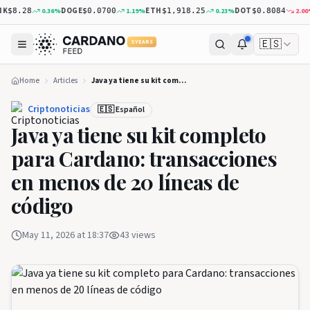
K
DOGE
ETH
DOT
0.36
%
1.19
%
0.23
%
2.00
%
$8.28
$0.0700
$1,918.25
$0.8084
🇪🇸
5 YEARS
Home
Articles
Java ya tiene su kit completo para Cardano: transacciones en menos de 20 líneas de código
Criptonoticias
🇪🇸 Español
Java ya tiene su kit completo
para Cardano: transacciones
en menos de 20 líneas de
código
May 11, 2026 at 18:37
43
views