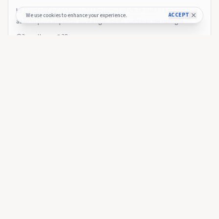
La Fundación Cardano y la Universidad de Brasilia cerraron una
ACCEPT
We use cookies to enhance your experience.
alianza para impulsar investigaciones sobre la tecnología
descentralizada. Leer más
3 months ago
38
CRIPTONOTICIAS
Fundación Cardano se abstiene de votar el uso de fondos
del tesoro para el Summit 2026
CRIPTONOTICIAS
🇪🇸
Fundación Cardano se abstiene de votar el
uso de fondos del tesoro para el Summit 2026
La decisión llegó tras críticas de la comunidad por la falta de
participación en la propuesta inicial del principal evento anual
de Cardano. Leer más
3 months ago
45