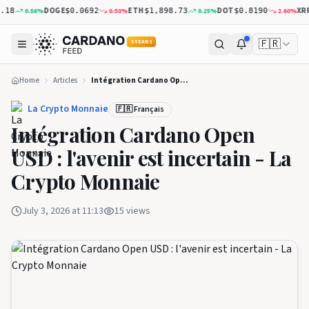
DOGE
ETH
DOT
XRP
0.86
%
0.50
%
0.25
%
2.60
%
$0.0692
$1,898.73
$0.8190
$1.
🇫🇷
5 YEARS
Home
Articles
Intégration Cardano Open USD : l'avenir est incertain - La Crypto Monnaie
La Crypto Monnaie
🇫🇷 Français
Intégration Cardano Open
USD : l'avenir est incertain - La
Crypto Monnaie
July 3, 2026 at 11:13
15
views