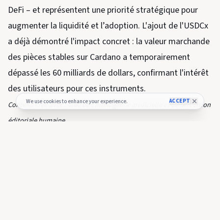
DeFi – et représentent une priorité stratégique pour
augmenter la liquidité et l’adoption. L'ajout de l'USDCx
a déjà démontré l'impact concret : la valeur marchande
des pièces stables sur Cardano a temporairement
dépassé les 60 milliards de dollars, confirmant l'intérêt
des utilisateurs pour ces instruments.
ACCEPT
We use cookies to enhance your experience.
Contenu créé avec l’aide de l’intelligence artificielle et de la révision
éditoriale humaine.
Voir l’article original en italien
Découvrez un monde infini de divertissement avec
Prime Video d’
Amazon
. Inscrivez-vous dès