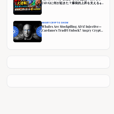
(ADA)に何が起きた？爆発的上昇を支える4
つの好材料【仮想通貨・暗号資産】
ANGRY CRYPTO SHOW
Whales Are Stockpiling ADA! Injective—
Cardano's TradFi Unlock? Angry Crypto
Reacts