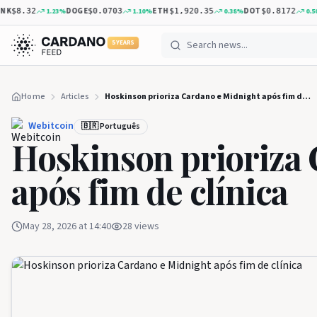
DOGE
ETH
DOT
XR
1.23
%
1.10
%
0.38
%
0.50
%
8.32
$0.0703
$1,920.35
$0.8172
5 YEARS
Home
Articles
Hoskinson prioriza Cardano e Midnight após fim de clínica
Webitcoin
🇧🇷 Português
Hoskinson prioriza
após fim de clínica
May 28, 2026 at 14:40
28
views