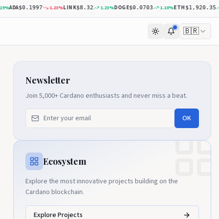
DA
LINK
DOGE
ETH
1.23
%
1.23
%
1.10
%
0.38
$0.1997
$8.32
$0.0703
$1,920.35
🇧🇷
Newsletter
Join 5,000+ Cardano enthusiasts and never miss a beat.
OK
Ecosystem
Explore the most innovative projects building on the
Cardano blockchain.
Explore Projects