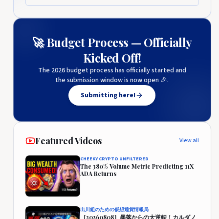
🚀 Budget Process — Officially
Kicked Off!
The 2026 budget process has officially started and
the submission window is now open 🎉.
Submitting here!
Featured Videos
View all
CHEEKY CRYPTO UNFILTERED
The 380% Volume Metric Predicting 11X
ADA Returns
出川組のための仮想通貨情報局
［20260808］暴落からの大逆転！カルダノ