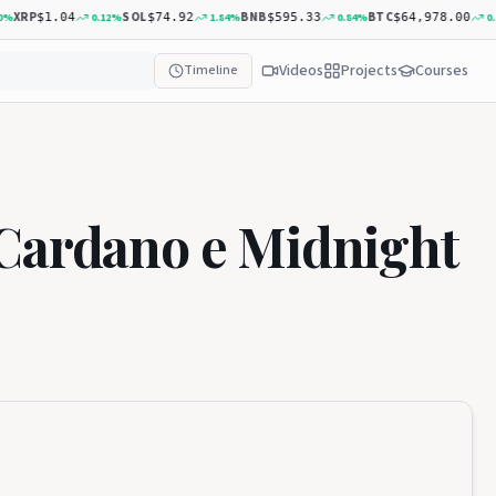
P
SOL
BNB
BTC
A
0.12
%
1.84
%
0.84
%
0.19
%
$1.04
$74.92
$595.33
$64,978.00
Videos
Projects
Courses
Timeline
 Cardano e Midnight