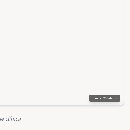
Source:
Webitcoin
e clínica