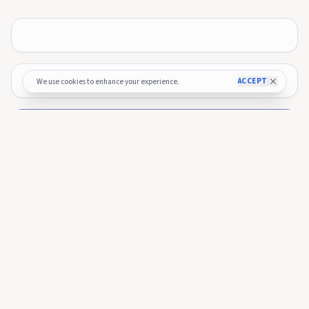
ACCEPT
We use cookies to enhance your experience.
🚀 Budget Process — Officially Kicked
Off!
The 2026 budget process has officially started and the
submission window is now open 🎉.
Submitting here!
More from
Webitcoin