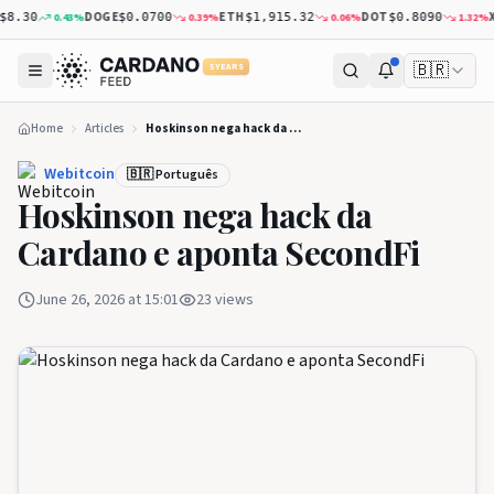
DOGE
ETH
DOT
XRP
0.43
%
0.39
%
0.06
%
1.32
%
30
$0.0700
$1,915.32
$0.8090
🇧🇷
5 YEARS
Home
Articles
Hoskinson nega hack da Cardano e aponta SecondFi
Webitcoin
🇧🇷 Português
Hoskinson nega hack da
Cardano e aponta SecondFi
June 26, 2026 at 15:01
23
views