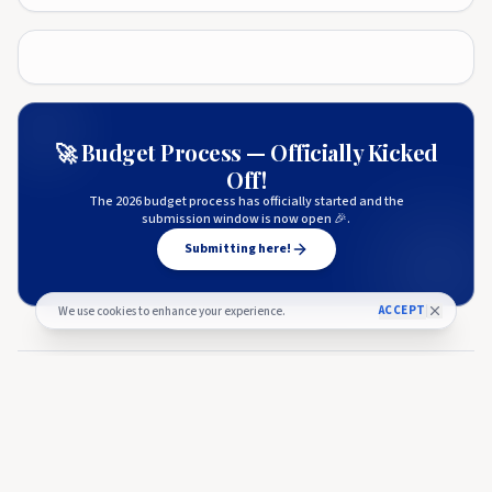
🚀 Budget Process — Officially Kicked
Off!
The 2026 budget process has officially started and the
submission window is now open 🎉.
Submitting here!
ACCEPT
We use cookies to enhance your experience.
More from
BeInCrypto (ES)
BEINCRYPTO (ES)
Ethereum y Solana son degradadas dentro del fondo de