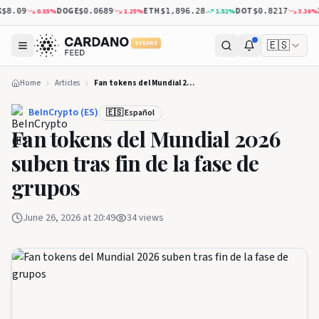
DOGE
ETH
DOT
XR
0.85
%
1.25
%
1.52
%
3.36
%
.09
$0.0689
$1,896.28
$0.8217
🇪🇸
5 YEARS
Home
Articles
Fan tokens del Mundial 2026 suben tras fin de la fase de grupos
BeInCrypto (ES)
🇪🇸 Español
Fan tokens del Mundial 2026
suben tras fin de la fase de
grupos
June 26, 2026 at 20:49
34
views