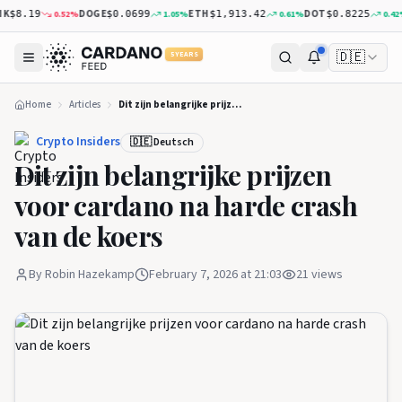
DOGE
ETH
DOT
X
0.52
%
1.05
%
0.61
%
0.42
%
$8.19
$0.0699
$1,913.42
$0.8225
🇩🇪
5 YEARS
Home
Articles
Dit zijn belangrijke prijzen voor cardano na harde crash van de koers
Crypto Insiders
🇩🇪 Deutsch
Dit zijn belangrijke prijzen
voor cardano na harde crash
van de koers
By
Robin Hazekamp
February 7, 2026 at 21:03
21
views