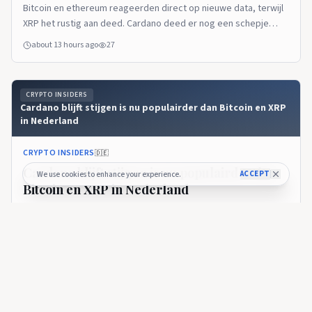
Bitcoin en ethereum reageerden direct op nieuwe data, terwijl
XRP het rustig aan deed. Cardano deed er nog een schepje
bovenop.
about 13 hours ago
27
CRYPTO INSIDERS
Cardano blijft stijgen is nu populairder dan Bitcoin en XRP
in Nederland
CRYPTO INSIDERS
🇩🇪
Cardano blijft stijgen is nu populairder dan
ACCEPT
We use cookies to enhance your experience.
Bitcoin en XRP in Nederland
Cardano stijgt ruim 20% in een week, haalt bitcoin en XRP in op
Bitvavo en profiteert van belangrijke netwerkupdates.
about 18 hours ago
33
CRYPTO INSIDERS
Cardano veert op: slimste ChatGPT-model voorspelt koers