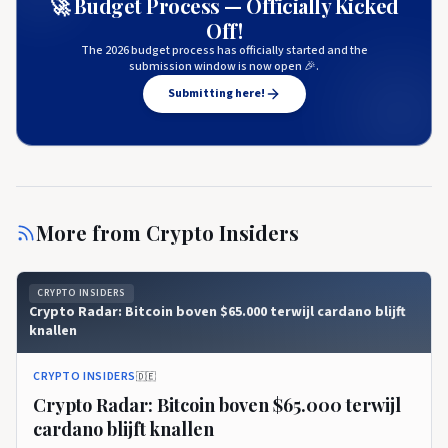
🚀 Budget Process — Officially Kicked
Off!
The 2026 budget process has officially started and the
submission window is now open 🎉.
Submitting here!
More from
Crypto Insiders
CRYPTO INSIDERS
Crypto Radar: Bitcoin boven $65.000 terwijl cardano blijft
knallen
CRYPTO INSIDERS
🇩🇪
Crypto Radar: Bitcoin boven $65.000 terwijl
cardano blijft knallen