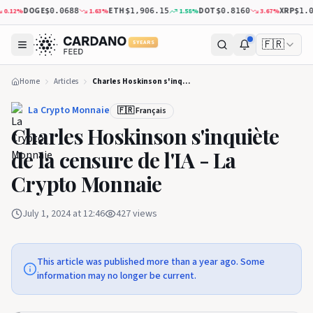
DOGE
ETH
DOT
XRP
.12
%
1.63
%
1.58
%
3.67
%
$0.0688
$1,906.15
$0.8160
$1.04
🇫🇷
5 YEARS
Home
Articles
Charles Hoskinson s'inquiète de la censure de l'IA - La Crypto Monnaie
La Crypto Monnaie
🇫🇷 Français
Charles Hoskinson s'inquiète
de la censure de l'IA - La
Crypto Monnaie
July 1, 2024 at 12:46
427
views
This article was published more than a year ago. Some
information may no longer be current.