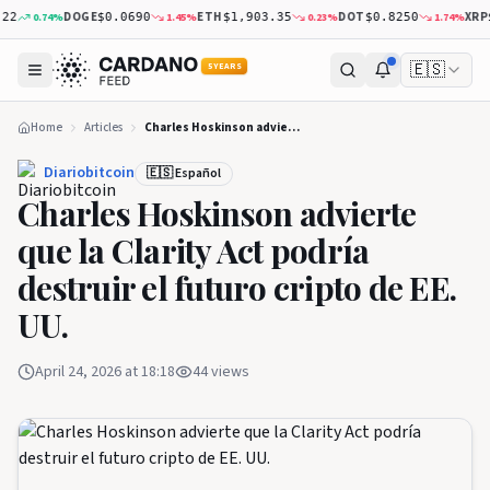
DOGE
ETH
DOT
XRP
0.74
%
1.45
%
0.23
%
1.74
%
$0.0690
$1,903.35
$0.8250
$1.04
🇪🇸
5 YEARS
Home
Articles
Charles Hoskinson advierte que la Clarity Act podría destruir el futuro cripto de EE. UU.
Diariobitcoin
🇪🇸 Español
Charles Hoskinson advierte
que la Clarity Act podría
destruir el futuro cripto de EE.
UU.
April 24, 2026 at 18:18
44
views