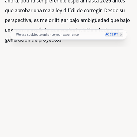
ahora, podría ser preferible esperar hasta 2029 antes
que aprobar una mala ley difícil de corregir. Desde su
perspectiva, es mejor litigar bajo ambigüedad que bajo
una norma explícita que vuelva inviable a toda una
ACCEPT
We use cookies to enhance your experience.
generación de proyectos.
En paralelo, hizo un llamado a los usuarios para reforzar
la descentralización desde abajo. Su recomendación
fue clara: usar protocolos realmente descentralizados,
practicar la autocustodia, entender la identidad
autosoberana y no conformarse con vehículos
custodiales como los ETF si el objetivo es preservar la
esencia de cripto.
Para Hoskinson, esa adopción es la mejor defensa
contra leyes dañinas. Cuantas más personas tengan