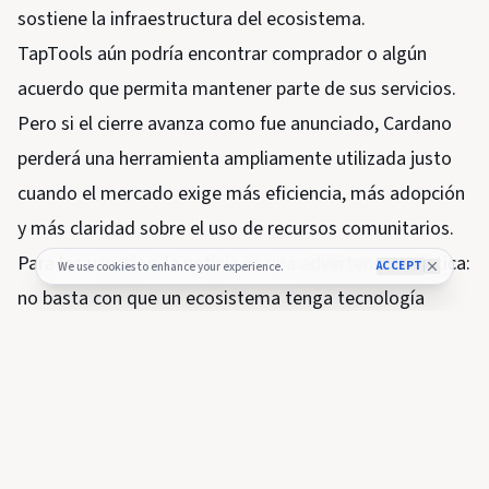
sostiene la infraestructura del ecosistema.
TapTools aún podría encontrar comprador o algún
acuerdo que permita mantener parte de sus servicios.
Pero si el cierre avanza como fue anunciado, Cardano
perderá una herramienta ampliamente utilizada justo
cuando el mercado exige más eficiencia, más adopción
y más claridad sobre el uso de recursos comunitarios.
Para los usuarios, la noticia es una advertencia práctica:
ACCEPT
We use cookies to enhance your experience.
no basta con que un ecosistema tenga tecnología
robusta. También necesita negocios sostenibles
alrededor. Y en ciclos adversos, las herramientas que
parecían permanentes pueden desaparecer en cuestión
de semanas.
Imagen original de
DiarioBitcoin
, creada con