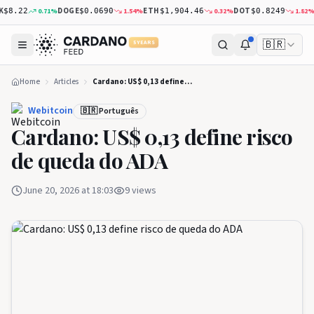
DOGE
ETH
DOT
XR
0.71
%
1.54
%
0.32
%
1.82
%
8.22
$0.0690
$1,904.46
$0.8249
🇧🇷
5 YEARS
Home
Articles
Cardano: US$ 0,13 define risco de queda do ADA
Webitcoin
🇧🇷 Português
Cardano: US$ 0,13 define risco
de queda do ADA
June 20, 2026 at 18:03
9
views