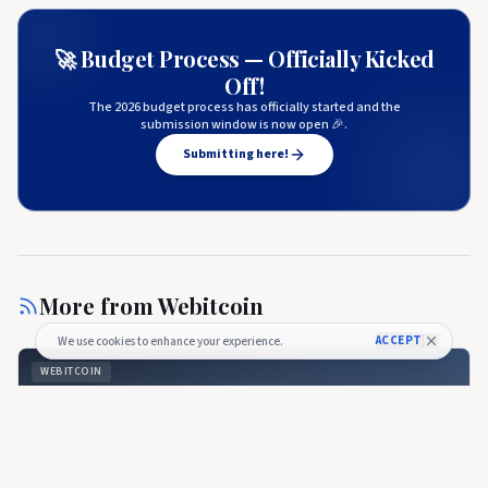
🚀 Budget Process — Officially Kicked
Off!
The 2026 budget process has officially started and the
submission window is now open 🎉.
Submitting here!
More from
Webitcoin
ACCEPT
We use cookies to enhance your experience.
WEBITCOIN
Cardano sobe 16,4% na semana e lidera top 100
WEBITCOIN
🇧🇷
Cardano sobe 16,4% na semana e lidera top