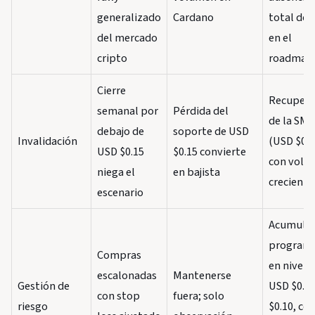
generalizado
Cardano
total de 
del mercado
en el
cripto
roadmap
Cierre
Recupera
semanal por
Pérdida del
de la SMA
debajo de
soporte de USD
Invalidación
(USD $0.2
USD $0.15
$0.15 convierte
con volu
niega el
en bajista
creciente
escenario
Acumulac
program
Compras
en nivele
escalonadas
Mantenerse
Gestión de
USD $0.12
con stop
fuera; solo
riesgo
$0.10, co