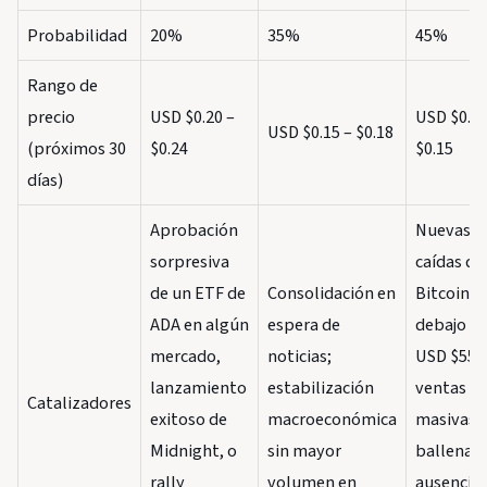
Probabilidad
20%
35%
45%
Rango de
precio
USD $0.20 –
USD $0.10
USD $0.15 – $0.18
(próximos 30
$0.24
$0.15
días)
Aprobación
Nuevas
sorpresiva
caídas de
de un ETF de
Consolidación en
Bitcoin p
ADA en algún
espera de
debajo d
mercado,
noticias;
USD $55.0
lanzamiento
estabilización
ventas
Catalizadores
exitoso de
macroeconómica
masivas 
Midnight, o
sin mayor
ballenas,
rally
volumen en
ausencia