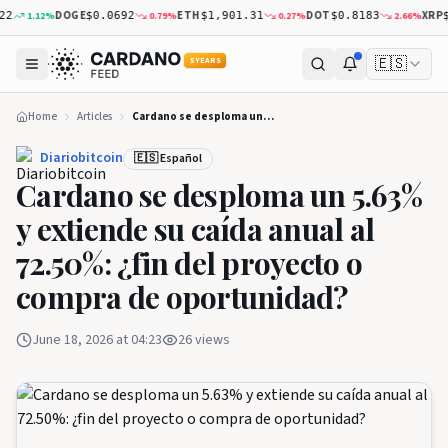
DOGE
ETH
DOT
XRP
12
%
0.79
%
0.27
%
2.66
%
$0.0692
$1,901.31
$0.8183
$1.04
🇪🇸
5 YEARS
Home
Articles
Cardano se desploma un 5.63% y extiende su caída anual al 72.50%: ¿fin del proyecto o compra de oportunidad?
Diariobitcoin
🇪🇸 Español
Cardano se desploma un 5.63%
y extiende su caída anual al
72.50%: ¿fin del proyecto o
compra de oportunidad?
June 18, 2026 at 04:23
26
views