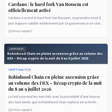
Cardano : le hard fork Van Rossem est
officiellement activé
Cardano a activé le hard fork Van Rossem, sa première mise à
jour majeure validée entièrement par sa gouvernance on-chain.
Cette évolution réduit le coût des smart contracts et prépare
18 days ago
21
le terrain pour Dijkstra, la prochaine phase de développement
de la blockchain. L’article Cardano : le hard fork Van Rossem est
officiellement activé est apparu en premier sur Cryptoast.
CRYPTOAST
Robinhood Chain en pleine ascension grâce au volume des
DEX – Récap crypto de la nuit du 8 au 9 juillet 2026
CRYPTOAST
🇫🇷
Robinhood Chain en pleine ascension grâce
au volume des DEX – Récap crypto de la nuit
du 8 au 9 juillet 2026
La Fed surprend les marchés avec la possibilité d’une hausse
des taux tandis que la Robinhood Chain explose en activité.
Cardano accélère sa feuille de route et la réglementation
29 days ago
22