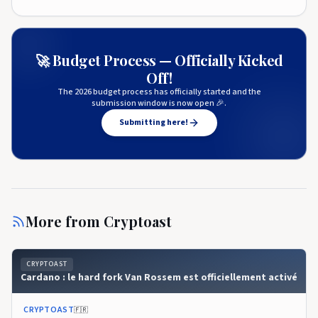
🚀 Budget Process — Officially Kicked
Off!
The 2026 budget process has officially started and the
submission window is now open 🎉.
Submitting here!
More from
Cryptoast
CRYPTOAST
Cardano : le hard fork Van Rossem est officiellement activé
CRYPTOAST
🇫🇷