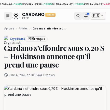
K
DOGE
ETH
DOT
1.69
%
0.98
%
0.58
%
1.24
%
$8.22
$0.0695
$1,912.94
$0.8144
🇫🇷
5 YEARS
Home
Articles
Cardano s’effondre sous 0,20 $ – Hoskinson annonce qu’il prend une pause
Cryptoast
🇫🇷 Français
Cardano s’effondre sous 0,20 $
– Hoskinson annonce qu’il
prend une pause
June 4, 2026 at 10:35
30
views