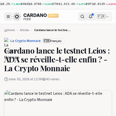
DOGE
ETH
DOT
XR
1.40
%
0.16
%
0.07
%
0.53
%
8.29
$0.0700
$1,913.49
$0.8139
🇫🇷
5 YEARS
Home
Articles
Cardano lance le testnet Leios : ADA se réveille-t-elle enfin ? - La Crypto Monnaie
La Crypto Monnaie
🇫🇷 Français
Cardano lance le testnet Leios :
ADA se réveille-t-elle enfin ? -
La Crypto Monnaie
June 30, 2026 at 12:00
43
views