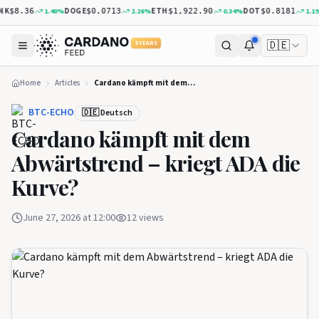
K
DOGE
ETH
DOT
1.40
%
2.26
%
0.34
%
1.19
%
$8.36
$0.0713
$1,922.90
$0.8181
🇩🇪
5 YEARS
Home
Articles
Cardano kämpft mit dem Abwärtstrend – kriegt ADA die Kurve?
BTC-ECHO
🇩🇪 Deutsch
Cardano kämpft mit dem
Abwärtstrend – kriegt ADA die
Kurve?
June 27, 2026 at 12:00
12
views