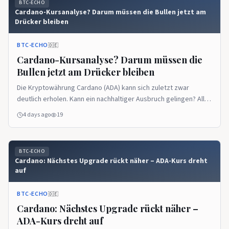
BTC-ECHO
Cardano-Kursanalyse? Darum müssen die Bullen jetzt am
Drücker bleiben
BTC-ECHO
🇩🇪
Cardano-Kursanalyse? Darum müssen die
Bullen jetzt am Drücker bleiben
Die Kryptowährung Cardano (ADA) kann sich zuletzt zwar
deutlich erholen. Kann ein nachhaltiger Ausbruch gelingen? Alle
wichtigen Chartniveaus verrät diese Kursanalyse! &nbsp;
4 days ago
19
Source: BTC-ECHO BTC-ECHO
BTC-ECHO
Cardano: Nächstes Upgrade rückt näher – ADA-Kurs dreht
auf
BTC-ECHO
🇩🇪
Cardano: Nächstes Upgrade rückt näher –
ADA-Kurs dreht auf