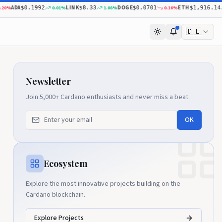
ADA
LINK
DOGE
ETH
%
0.01
%
1.08
%
0.16
%
0
$0.1992
$8.33
$0.0701
$1,916.14
🇩🇪
Newsletter
Join 5,000+ Cardano enthusiasts and never miss a beat.
OK
Ecosystem
Explore the most innovative projects building on the
Cardano blockchain.
Explore Projects