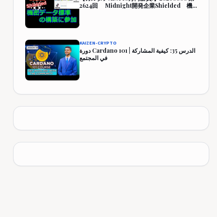
2624回 Midnight開発企業Shielded 機
密データ標準の構築に参加 444,349円
(344.3%)
KAIZEN-CRYPTO
دورة Cardano 101 | الدرس 35: كيفية المشاركة
في المجتمع