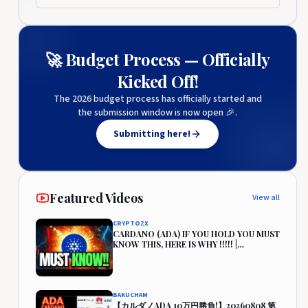
🚀 Budget Process — Officially
Kicked Off!
The 2026 budget process has officially started and
the submission window is now open 🎉.
Submitting here!
Featured Videos
View all
CRYPTOZX
CARDANO (ADA) IF YOU HOLD YOU MUST
KNOW THIS, HERE IS WHY !!!!! |
CARDANO PRICE PREDICTION🔥
BAKUCHAM
【カルダノADA 10万円勝負!】20260808 第