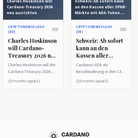
Charles Hoskinson will
Schweiz: Ab sofort kann
Cardano-Treasury 2026
an den Kassen aller SPAR-
neu ausrichten
Märkte mit ADA-Token
bezahlt werden
CRYPTONEWSFLASH
CRYPTONEWSFLASH
🇩🇪
🇩🇪
(DE)
(DE)
Charles Hoskinson
Schweiz: Ab sofort
will Cardano-
kann an den
Treasury 2026 neu
Kassen aller
ausrichten
SPAR-Märkte mit
Charles Hoskinson will die
Cardanos ADA als
ADA-Token
Cardano-Treasury 2026
Bezahlwährung in den 137
bezahlt werden
deutlich anders ausrichten.
SPAR‑Supermärkten der
5 months ago
21
5 months ago
32
Der Fokus soll weniger auf
Schweiz ist ein großer
Infrastruktur und mehr auf
Erfolg der Bemühungen,
Anwendungen,
Cardano in den stationären
Nutzererfahrung und
Einzelhandel zu bringen.
Markenaufbau liegen.
Der Kunde an der Kasse
Charles Hoskinson hat in
zahlt aus seiner
einem Video vom 10. März
Cardano‑Wallet, während
einen neuen
der SPAR-Markt den