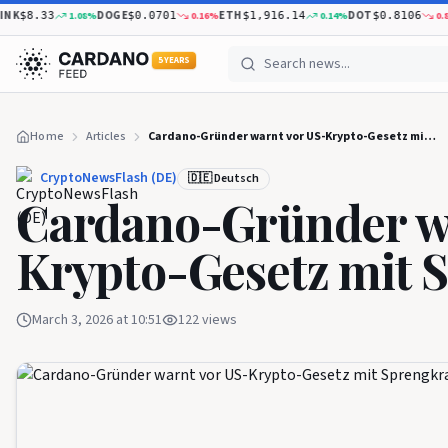
DOGE
ETH
DOT
1.08
%
0.16
%
0.14
%
0.83
%
$8.33
$0.0701
$1,916.14
$0.8106
5 YEARS
Home
Articles
Cardano-Gründer warnt vor US-Krypto-Gesetz mit Sprengkraft
CryptoNewsFlash (DE)
🇩🇪 Deutsch
Cardano-Gründer wa
Krypto-Gesetz mit 
March 3, 2026 at 10:51
122
views