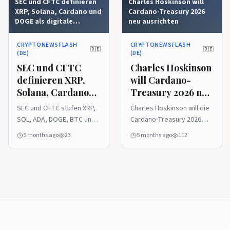
SEC und CFTC definieren
Charles Hoskinson will
XRP, Solana, Cardano und
Cardano-Treasury 2026
DOGE als digitale
neu ausrichten
Rohstoffe
CRYPTONEWSFLASH
CRYPTONEWSFLASH
🇩🇪
🇩🇪
(DE)
(DE)
SEC und CFTC
Charles Hoskinson
definieren XRP,
will Cardano-
Solana, Cardano
Treasury 2026 neu
und DOGE als
ausrichten
SEC und CFTC stufen XRP,
Charles Hoskinson will die
digitale Rohstoffe
SOL, ADA, DOGE, BTC und
Cardano-Treasury 2026
ETH als digitale Rohstoffe
deutlich anders ausrichten.
5 months ago
23
5 months ago
112
ein. Die Leitlinie stellt klar:
Der Fokus soll weniger auf
Nicht jedes Krypto-Asset
Infrastruktur und mehr auf
ist automatisch ein
Anwendungen,
Wertpapier. Die US-
Nutzererfahrung und
Börsenaufsicht SEC hat
Markenaufbau liegen.
zusammen mit der
Charles Hoskinson hat...
Rohstoffaufsicht CFTC
eine neue Richtlinie