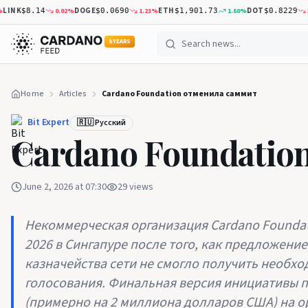
INK
DOGE
ETH
DOT
0.02
%
1.23
%
1.80
%
3.1
$8.14
$0.0690
$1,901.73
$0.8229
5 YEARS
Home
Articles
Cardano Foundation отменила саммит
Bit Expert
🇷🇺 Русский
Cardano Foundatio
June 2, 2026 at 07:30
29
views
Некоммерческая организация Cardano Foundat
2026 в Сингапуре после того, как предложен
казначейства сети не смогло получить необхо
голосования. Финальная версия инициативы 
(примерно на 2 миллиона долларов США) на о