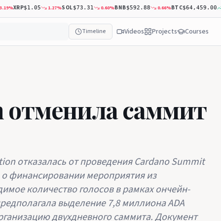
XRP
SOL
BNB
BTC
9
%
1.27
%
0.60
%
0.66
%
0.
$1.05
$73.31
$592.88
$64,459.00
Videos
Projects
Courses
Timeline
n отменила саммит
ion отказалась от проведения Cardano Summit
ие о финансировании мероприятия из
димое количество голосов в рамках ончейн-
предполагала выделение 7,8 миллиона ADA
рганизацию двухдневного саммита. Документ