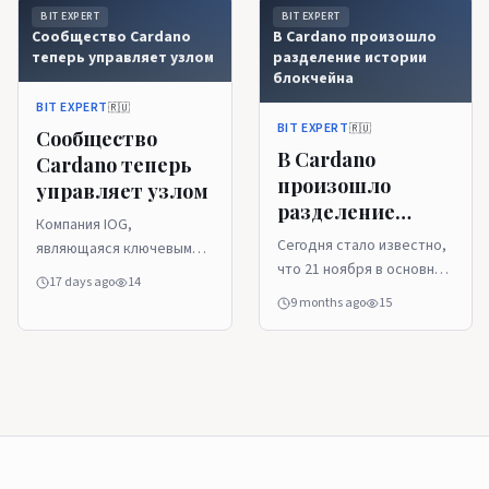
BIT EXPERT
BIT EXPERT
Сообщество Cardano
В Cardano произошло
теперь управляет узлом
разделение истории
блокчейна
BIT EXPERT
🇷🇺
BIT EXPERT
🇷🇺
Сообщество
В Cardano
Cardano теперь
произошло
управляет узлом
разделение
Компания IOG,
истории
Сегодня стало известно,
являющаяся ключевым
блокчейна
что 21 ноября в основной
разработчиком
17 days ago
14
сети Cardano произошел
блокчейна Cardano (ADA),
9 months ago
15
технический сбой из-за
передала сообществу
«неправильно
управление сетевой
сформированной»
нодой, реализованной на
транзакции, что привело
языке программирования
к расхождению цепочки
Haskell. В IOG отметили,
блоков. Согласно отчету
что после
организации Cardano
децентрализации
Intersect, причиной