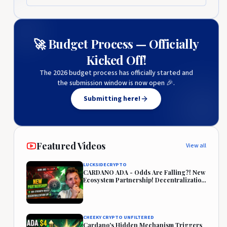
🚀 Budget Process — Officially
Kicked Off!
The 2026 budget process has officially started and
the submission window is now open 🎉.
Submitting here!
Featured Videos
View all
LUCKSIDECRYPTO
CARDANO ADA - Odds Are Falling?! New
Ecosystem Partnership! Decentralization
Rises!
CHEEKY CRYPTO UNFILTERED
Cardano's Hidden Mechanism Triggers