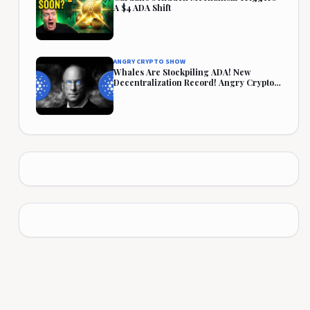
A $4 ADA Shift
ANGRY CRYPTO SHOW
Whales Are Stockpiling ADA! New
Decentralization Record! Angry Crypto
Reacts