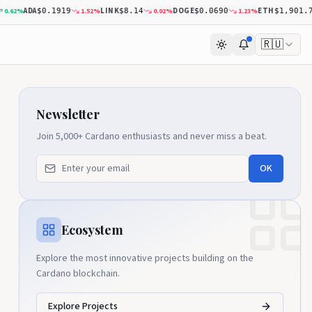
ADA
LINK
DOGE
ETH
62
%
1.52
%
0.02
%
1.23
%
$0.1919
$8.14
$0.0690
$1,901.73
🇷🇺
Newsletter
Join 5,000+ Cardano enthusiasts and never miss a beat.
OK
Ecosystem
Explore the most innovative projects building on the
Cardano blockchain.
Explore Projects