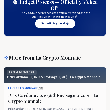
🚀 Budget Process — Officially Kicked
Off!
The 2026 budget process has officially started and the
submission window is now open 🎉.
Submitting here!
More from
La Crypto Monnaie
LA CRYPTO MONNAIE
Prix ​​​​Cardano : 0,1636 $ Envisage 0,20 $ - La Crypto Monnaie
LA CRYPTO MONNAIE
🇫🇷
Prix ​​​​Cardano : 0,1636 $ Envisage 0,20 $ - La
Crypto Monnaie
Prix ​​​​Cardano : 0,1636 $ Envisage 0,20 $ - La Crypto Monnaie