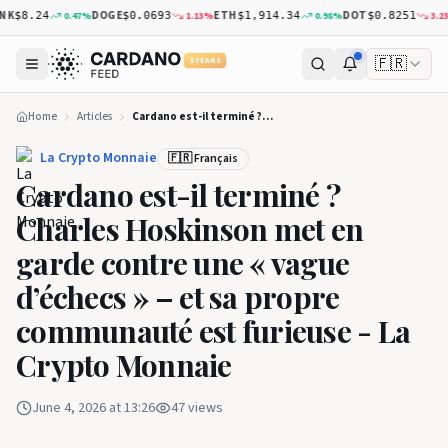
DOGE
ETH
DOT
0.47
%
1.13
%
0.98
%
3.23
%
$8.24
$0.0693
$1,914.34
$0.8251
🇫🇷
5 YEARS
Home
Articles
Cardano est-il terminé ? Charles Hoskinson met en garde contre une « vague d’échecs » – et sa propre communauté est furieuse - La Crypto Monnaie
La Crypto Monnaie
🇫🇷 Français
Cardano est-il terminé ?
Charles Hoskinson met en
garde contre une « vague
d’échecs » – et sa propre
communauté est furieuse - La
Crypto Monnaie
June 4, 2026 at 13:26
47
views