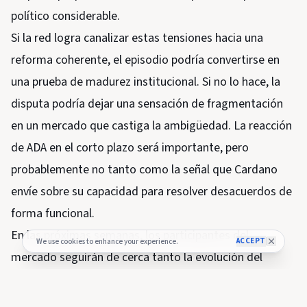
político considerable.
Si la red logra canalizar estas tensiones hacia una
reforma coherente, el episodio podría convertirse en
una prueba de madurez institucional. Si no lo hace, la
disputa podría dejar una sensación de fragmentación
en un mercado que castiga la ambigüedad. La reacción
de ADA en el corto plazo será importante, pero
probablemente no tanto como la señal que Cardano
envíe sobre su capacidad para resolver desacuerdos de
forma funcional.
En las próximas semanas, los participantes del
ACCEPT
We use cookies to enhance your experience.
mercado seguirán de cerca tanto la evolución del
precio como la dinámica interna del proyecto. La
combinación de soporte técnico frágil, oposición