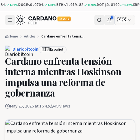
DOGE
ETH
DOT
XRP
1.70
%
1.31
%
0.40
%
1.07
%
$0.0704
$1,919.82
$0.8192
$1.0
🇪🇸
5 YEARS
Home
Articles
Cardano enfrenta tensión interna mientras Hoskinson impulsa una reforma de gobernanza
Diariobitcoin
🇪🇸 Español
Cardano enfrenta tensión
interna mientras Hoskinson
impulsa una reforma de
gobernanza
May 25, 2026 at 16:42
49
views