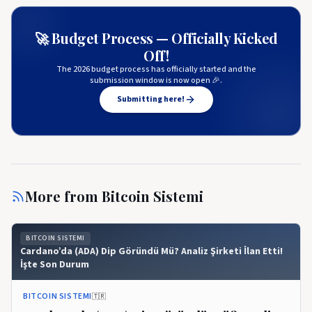
🚀 Budget Process — Officially Kicked
Off!
The 2026 budget process has officially started and the
submission window is now open 🎉.
Submitting here!
More from
Bitcoin Sistemi
BITCOIN SISTEMI
Cardano’da (ADA) Dip Göründü Mü? Analiz Şirketi İlan Etti!
İşte Son Durum
BITCOIN SISTEMI
🇹🇷