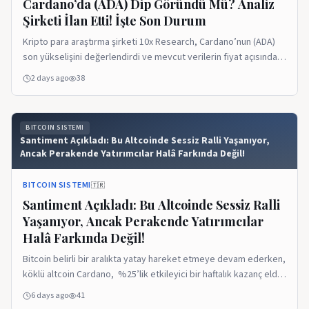
Cardano’da (ADA) Dip Göründü Mü? Analiz
Şirketi İlan Etti! İşte Son Durum
Kripto para araştırma şirketi 10x Research, Cardano’nun (ADA)
son yükselişini değerlendirdi ve mevcut verilerin fiyat açısından
bir dip oluşumuna işaret edebileceğini belirtti. 10x Research’e
2 days ago
38
göre ADA, hem 7 günlük hem de 30 günlük hareketli
ortalamasının üzerinde işlem görüyor. Cardano fiyatı son bir
haftada yaklaşık yüzde 20,8 yükselirken, bu hareketin arkasında
BITCOIN SISTEMI
özellikle büyük yatırımcıların alımları öne […] Kaynak:
Santiment Açıkladı: Bu Altcoinde Sessiz Ralli Yaşanıyor,
Bitcoinsistemi.com
Ancak Perakende Yatırımcılar Halâ Farkında Değil!
BITCOIN SISTEMI
🇹🇷
Santiment Açıkladı: Bu Altcoinde Sessiz Ralli
Yaşanıyor, Ancak Perakende Yatırımcılar
Halâ Farkında Değil!
Bitcoin belirli bir aralıkta yatay hareket etmeye devam ederken,
köklü altcoin Cardano, %25’lik etkileyici bir haftalık kazanç elde
ederek, piyasa değeri bakımından en büyük 100 kripto varlık
6 days ago
41
arasında en iyi performans gösteren kripto para olarak öne