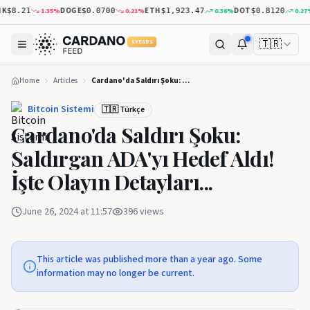
DOGE
ETH
DOT
1.35
%
0.21
%
0.36
%
0.27
%
$8.21
$0.0700
$1,923.47
$0.8120
🇹🇷
5 YEARS
Home
Articles
Cardano'da Saldırı Şoku: Saldırgan ADA'yı Hedef Aldı! İşte Olayın Detayları...
Bitcoin Sistemi
🇹🇷 Türkçe
Cardano'da Saldırı Şoku:
Saldırgan ADA'yı Hedef Aldı!
İşte Olayın Detayları...
June 26, 2024 at 11:57
396
views
This article was published more than a year ago. Some
information may no longer be current.