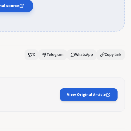
nal source
X
Telegram
WhatsApp
Copy Link
View Original Article