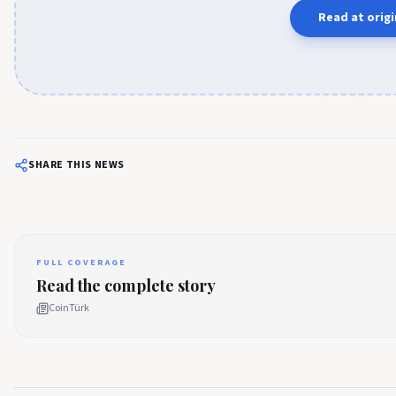
Read at origi
SHARE THIS NEWS
FULL COVERAGE
Read the complete story
CoinTürk