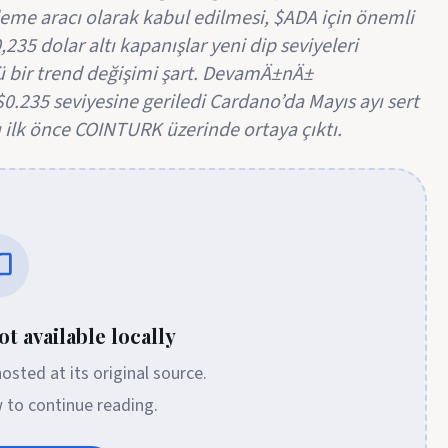
me aracı olarak kabul edilmesi, $ADA için önemli
35 dolar altı kapanışlar yeni dip seviyeleri
lü bir trend değişimi şart. DevamÄ±nÄ±
0.235 seviyesine geriledi Cardano’da Mayıs ayı sert
sı ilk önce COINTURK üzerinde ortaya çıktı.
t available locally
 hosted at its original source.
w to continue reading.