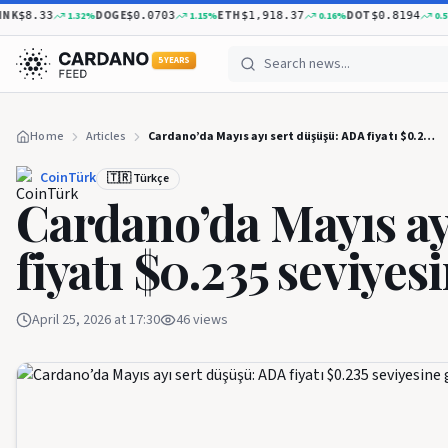
DOGE
ETH
DOT
1.32
%
1.15
%
0.16
%
0.57
%
$8.33
$0.0703
$1,918.37
$0.8194
5 YEARS
Home
Articles
Cardano’da Mayıs ayı sert düşüşü: ADA fiyatı $0.235 seviyesine geriledi
CoinTürk
🇹🇷 Türkçe
Cardano’da Mayıs ay
fiyatı $0.235 seviyes
April 25, 2026 at 17:30
46
views