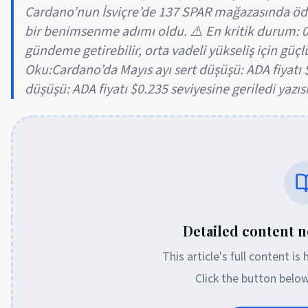
Cardano’nun İsviçre’de 137 SPAR mağazasında öde
bir benimsenme adımı oldu. ⚠️ En kritik durum: 0,2
gündeme getirebilir, orta vadeli yükseliş için güç
Oku:Cardano’da Mayıs ayı sert düşüşü: ADA fiyatı $
düşüşü: ADA fiyatı $0.235 seviyesine geriledi yazı
Detailed content no
This article's full content is
Click the button belo