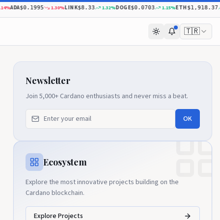
ADA
LINK
DOGE
ETH
%
1.30
%
1.32
%
1.15
%
0
$0.1995
$8.33
$0.0703
$1,918.37
🇹🇷
Newsletter
Join 5,000+ Cardano enthusiasts and never miss a beat.
OK
Ecosystem
Explore the most innovative projects building on the
Cardano blockchain.
Explore Projects