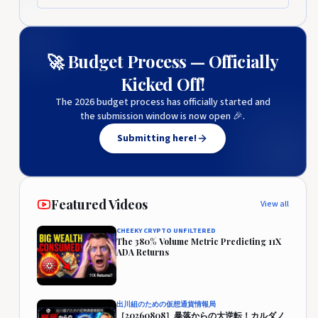
🚀 Budget Process — Officially
Kicked Off!
The 2026 budget process has officially started and
the submission window is now open 🎉.
Submitting here!
Featured Videos
View all
CHEEKY CRYPTO UNFILTERED
The 380% Volume Metric Predicting 11X
ADA Returns
出川組のための仮想通貨情報局
［20260808］暴落からの大逆転！カルダノ