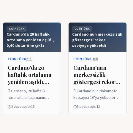
COINTÜRK
COINTÜRK
Cardano’da 20 haftalık
Cardano’nun merkezsizlik
ortalama yeniden aşıldı,
göstergesi rekor
0,60 dolar öne çıktı
seviyeye yükseldi
COINTÜRK
COINTÜRK
🇹🇷
🇹🇷
Cardano’da 20
Cardano’nun
haftalık ortalama
merkezsizlik
yeniden aşıldı,
göstergesi rekor
0,60 dolar öne
seviyeye yükseldi
 Cardano, 20 haftalık
 Cardano'nun Nakamoto
çıktı
hareketli ortalamanın
katsayısı 16'ya yükselerek
üzerine çıkarak toparlanma
rekor kırdı.  ADA, 4
3 days ago
19
3 days ago
12
sinyali verdi.  Son yedi
Ağustos'ta 0.199 dolara
günde $ADA vadeli işlem
çıktı ve haftalık bazda
hacmi 150 milyon dolardan
yüzde 16.92 yükseldi. 
650 milyon dolara yükseldi.
Buna karşın $ADA