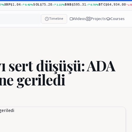
XRP
SOL
BNB
BTC
0.42
%
2.21
%
0.78
%
0.14
$1.04
$75.20
$595.31
$64,934.00
Videos
Projects
Courses
Timeline
ı sert düşüşü: ADA
ine geriledi