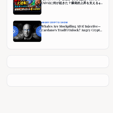
(ADA)に何が起きた？爆発的上昇を支える4
つの好材料【仮想通貨・暗号資産】
ANGRY CRYPTO SHOW
Whales Are Stockpiling ADA! Injective—
Cardano's TradFi Unlock? Angry Crypto
Reacts