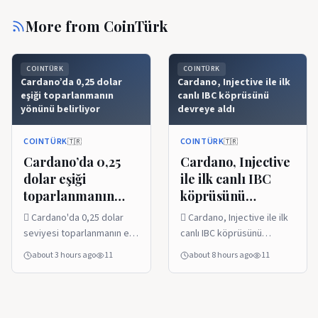
More from
CoinTürk
COINTÜRK
COINTÜRK
Cardano’da 0,25 dolar
Cardano, Injective ile ilk
eşiği toparlanmanın
canlı IBC köprüsünü
yönünü belirliyor
devreye aldı
COINTÜRK
COINTÜRK
🇹🇷
🇹🇷
Cardano’da 0,25
Cardano, Injective
dolar eşiği
ile ilk canlı IBC
toparlanmanın
köprüsünü
yönünü belirliyor
devreye aldı
 Cardano'da 0,25 dolar
 Cardano, Injective ile ilk
seviyesi toparlanmanın en
canlı IBC köprüsünü
kritik eşiği olarak öne çıktı.
devreye aldı.  ADA 0.2015
about 3 hours ago
11
about 8 hours ago
11
 Teknik görünümde kırılım
dolarda işlem görürken
sürerken, $ADA için
$ADA için teknik
alıcıların bu seviyeyi
toparlanma sinyalleri
destek olarak koruması
izleniyor.  Yeni bağlantı, iki