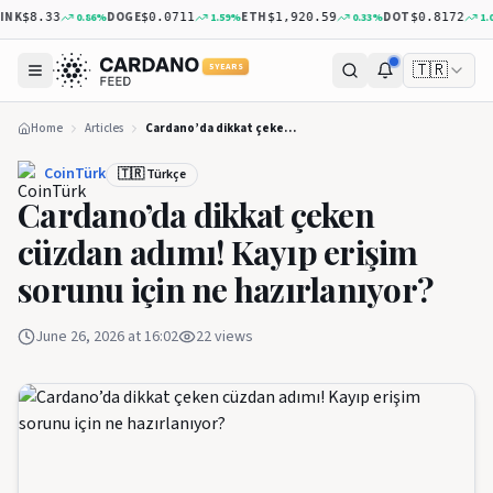
NK
DOGE
ETH
DOT
0.86
%
1.59
%
0.33
%
1.01
$8.33
$0.0711
$1,920.59
$0.8172
🇹🇷
5 YEARS
Home
Articles
Cardano’da dikkat çeken cüzdan adımı! Kayıp erişim sorunu için ne hazırlanıyor?
CoinTürk
🇹🇷 Türkçe
Cardano’da dikkat çeken
cüzdan adımı! Kayıp erişim
sorunu için ne hazırlanıyor?
June 26, 2026 at 16:02
22
views