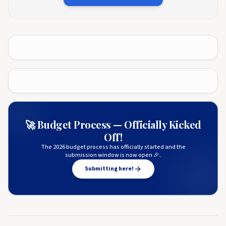
🚀 Budget Process — Officially Kicked
Off!
The 2026 budget process has officially started and the
submission window is now open 🎉.
Submitting here!