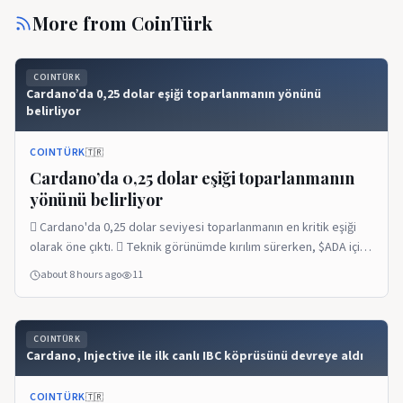
More from
CoinTürk
COINTÜRK
Cardano’da 0,25 dolar eşiği toparlanmanın yönünü
belirliyor
COINTÜRK
🇹🇷
Cardano’da 0,25 dolar eşiği toparlanmanın
yönünü belirliyor
 Cardano'da 0,25 dolar seviyesi toparlanmanın en kritik eşiği
olarak öne çıktı.  Teknik görünümde kırılım sürerken, $ADA için
alıcıların bu seviyeyi destek olarak koruması gerekiyor.  ADA
about 8 hours ago
11
odaklı ETF ürünlerinde yönetilen varlık büyüklüğü 50,7 milyon
dolara ulaştı.  Blockworks verilerinde ADA, ETF varlık
büyüklüğünde Dogecoin, TRON ve BNB'yi geride bıraktı.
COINTÜRK
DevamÄ±nÄ± Oku:Cardano’da 0,25 dolar eşiği toparlanmanın
Cardano, Injective ile ilk canlı IBC köprüsünü devreye aldı
yönünü belirliyor Cardano’da 0,25 dolar eşiği toparlanmanın
yönünü belirliyor yazısı ilk önce COINTURK üzerinde ortaya çıktı.
COINTÜRK
🇹🇷