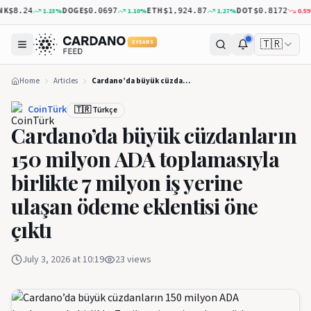
K
DOGE
ETH
DOT
1.23
%
1.10
%
1.27
%
0.59
%
$8.24
$0.0697
$1,924.87
$0.8172
🇹🇷
5 YEARS
Home
Articles
Cardano’da büyük cüzdanların 150 milyon ADA toplamasıyla birlikte 7 milyon iş yerine ulaşan ödeme eklentisi öne çıktı
CoinTürk
🇹🇷 Türkçe
Cardano’da büyük cüzdanların
150 milyon ADA toplamasıyla
birlikte 7 milyon iş yerine
ulaşan ödeme eklentisi öne
çıktı
July 3, 2026 at 10:19
23
views