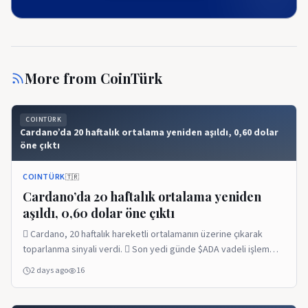
More from
CoinTürk
COINTÜRK
Cardano’da 20 haftalık ortalama yeniden aşıldı, 0,60 dolar
öne çıktı
COINTÜRK
🇹🇷
Cardano’da 20 haftalık ortalama yeniden
aşıldı, 0,60 dolar öne çıktı
 Cardano, 20 haftalık hareketli ortalamanın üzerine çıkarak
toparlanma sinyali verdi.  Son yedi günde $ADA vadeli işlem
hacmi 150 milyon dolardan 650 milyon dolara yükseldi. 
2 days ago
16
Analistler için ilk önemli direnç 0,60 dolar seviyesinde bulunuyor.
吝 Piyasada bir sonraki yönü spot talebin güçlenip