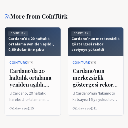
More from
CoinTürk
COINTÜRK
COINTÜRK
Cardano’da 20 haftalık
Cardano’nun merkezsizlik
ortalama yeniden aşıldı,
göstergesi rekor
0,60 dolar öne çıktı
seviyeye yükseldi
COINTÜRK
COINTÜRK
🇹🇷
🇹🇷
Cardano’da 20
Cardano’nun
haftalık ortalama
merkezsizlik
yeniden aşıldı,
göstergesi rekor
0,60 dolar öne
seviyeye yükseldi
 Cardano, 20 haftalık
 Cardano'nun Nakamoto
çıktı
hareketli ortalamanın
katsayısı 16'ya yükselerek
üzerine çıkarak toparlanma
rekor kırdı.  ADA, 4
1 day ago
15
1 day ago
11
sinyali verdi.  Son yedi
Ağustos'ta 0.199 dolara
günde $ADA vadeli işlem
çıktı ve haftalık bazda
hacmi 150 milyon dolardan
yüzde 16.92 yükseldi. 