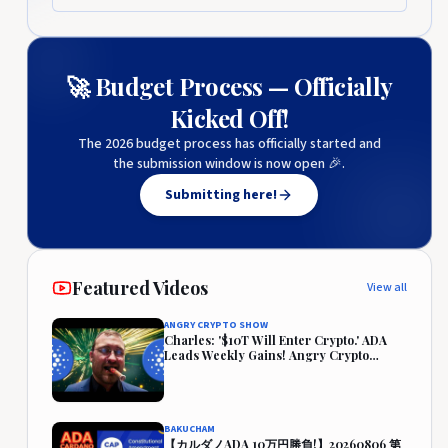
🚀 Budget Process — Officially
Kicked Off!
The 2026 budget process has officially started and
the submission window is now open 🎉.
Submitting here!
Featured Videos
View all
ANGRY CRYPTO SHOW
Charles: '$10T Will Enter Crypto.' ADA
Leads Weekly Gains! Angry Crypto
Reacts
BAKUCHAM
【カルダノADA 10万円勝負!】20260806 第