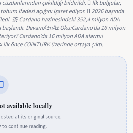
üzdanlarından çekildiği bildirildi.  İlk bulgular,
tohum ifadesi açığını işaret ediyor.  2026 başında
riledi. 茶 Cardano hazinesindeki 352,4 milyon ADA
maya başlandı. DevamÄ±nÄ± Oku:Cardano’da 16 milyon
steriyor? Cardano’da 16 milyon ADA alarmı!
sı ilk önce COINTURK üzerinde ortaya çıktı.
t available locally
 hosted at its original source.
w to continue reading.