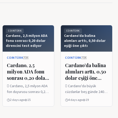
COINTÜRK
COINTÜRK
Cardano, 2,5 milyon ADA
Cardano’da balina
fonu sonrası 0,20 dolar
alımları arttı, 0,50 dolar
direncini test ediyor
eşiği öne çıktı
COINTÜRK
COINTÜRK
🇹🇷
🇹🇷
Cardano, 2,5
Cardano’da balina
milyon ADA fonu
alımları arttı, 0,50
sonrası 0,20 dolar
dolar eşiği öne
direncini test
çıktı
 Cardano, 2,5 milyon ADA
 Cardano'da büyük
ediyor
fon duyurusu sonrası 0,20
cüzdanlar beş günde 240
dolar direncine yaklaştı. 
milyon adetten fazla $ADA
2 days ago
15
4 days ago
19
$ADA için açık pozisyon
topladı.  ADA 0,1901
büyüklüğü 540 milyon
dolara yükselirken
doların üzerine çıktı. 里
analistler 0,2887 dolar