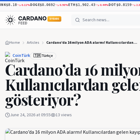
K
DOGE
ETH
DOT
0.11
%
0.98
%
0.44
%
2.36
%
$8.18
$0.0692
$1,902.43
$0.8159
5 YEARS
Home
Articles
Cardano’da 16 milyon ADA alarmı! Kullanıcılardan gelen kayıplar ne gösteriyor?
CoinTürk
🇹🇷 Türkçe
Cardano’da 16 milyo
Kullanıcılardan gele
gösteriyor?
June 24, 2026 at 09:55
13
views