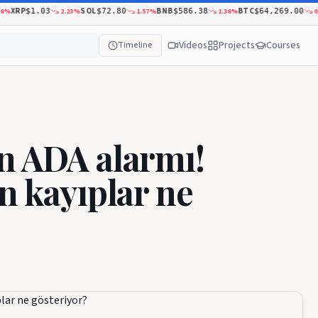
XRP
SOL
BNB
BTC
2.23
%
1.57
%
1.36
%
0.78
$1.03
$72.80
$586.38
$64,269.00
Videos
Projects
Courses
Timeline
n ADA alarmı!
n kayıplar ne