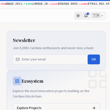
ADA
LINK
DOGE
ETH
%
6.93
%
0.11
%
0.98
%
0
$0.2011
$8.18
$0.0692
$1,902.43
🇹🇷
Newsletter
Join 5,000+ Cardano enthusiasts and never miss a beat.
OK
Ecosystem
Explore the most innovative projects building on the
Cardano blockchain.
Explore Projects