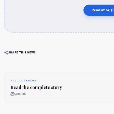
Read at origi
SHARE THIS NEWS
FULL COVERAGE
Read the complete story
CoinTürk