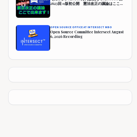
2623回 α版初公開 憲法改正の議論はここで
出来ます！『CAP』 457,942円 (357.9%)
OPEN SOURCE OFFICE AT INTERSECT MBO
Open Source Committee Intersect August
6, 2026 Recording