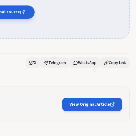
nal source
X
Telegram
WhatsApp
Copy Link
View Original Article