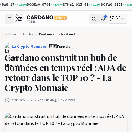
K
DOGE
ETH
DOT
0.53
%
1.44
%
0.26
%
0.43
%
$8.27
$0.0704
$1,915.69
$0.8180
🇫🇷
5 YEARS
Home
Articles
Cardano construit un hub de données en temps réel : ADA de retour dans le TOP 10 ? - La Crypto Monnaie
La Crypto Monnaie
🇫🇷 Français
Cardano construit un hub de
données en temps réel : ADA de
retour dans le TOP 10 ? - La
Crypto Monnaie
February 5, 2026 at 18:58
175
views