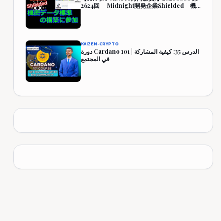
2624回 Midnight開発企業Shielded 機
密データ標準の構築に参加 444,349円
(344.3%)
KAIZEN-CRYPTO
دورة Cardano 101 | الدرس 35: كيفية المشاركة
في المجتمع