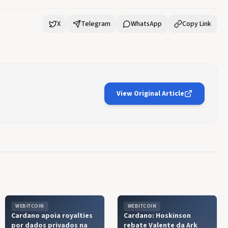
X
Telegram
WhatsApp
Copy Link
View Original Article
WEBITCOIN
WEBITCOIN
Cardano apoia royalties
Cardano: Hoskinson
por dados privados na
rebate Valente da Ark