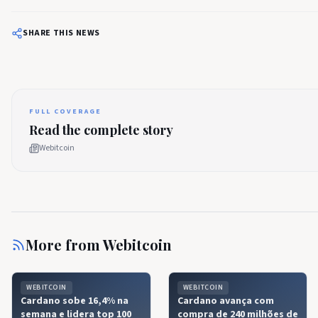
SHARE THIS NEWS
FULL COVERAGE
Read the complete story
Webitcoin
More from
Webitcoin
WEBITCOIN
WEBITCOIN
Cardano sobe 16,4% na
Cardano avança com
semana e lidera top 100
compra de 240 milhões de