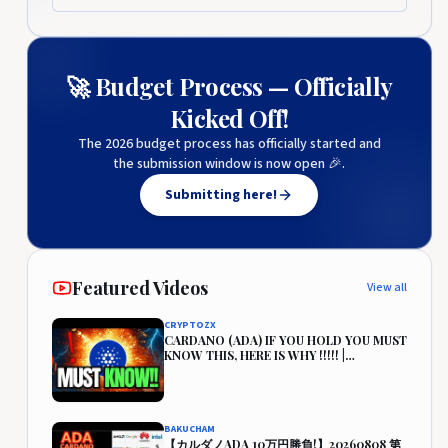
🚀 Budget Process — Officially
Kicked Off!
The 2026 budget process has officially started and
the submission window is now open 🎉.
Submitting here!
Featured Videos
View all
CRYPTOZX
CARDANO (ADA) IF YOU HOLD YOU MUST
KNOW THIS, HERE IS WHY !!!!! |
CARDANO PRICE PREDICTION🔥
BAKUCHAM
【カルダノADA 10万円勝負!】20260808 第