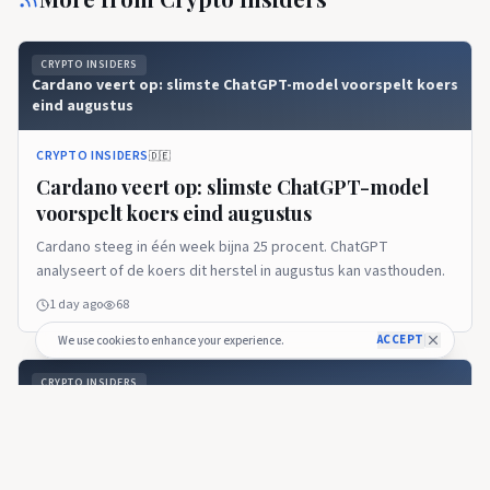
CRYPTO INSIDERS
Cardano veert op: slimste ChatGPT-model voorspelt koers
eind augustus
CRYPTO INSIDERS
🇩🇪
Cardano veert op: slimste ChatGPT-model
voorspelt koers eind augustus
Cardano steeg in één week bijna 25 procent. ChatGPT
analyseert of de koers dit herstel in augustus kan vasthouden.
1 day ago
68
ACCEPT
We use cookies to enhance your experience.
CRYPTO INSIDERS
Cardano koers zet opmars door en bereikt Bitvavo-top
CRYPTO INSIDERS
🇩🇪
Cardano koers zet opmars door en bereikt