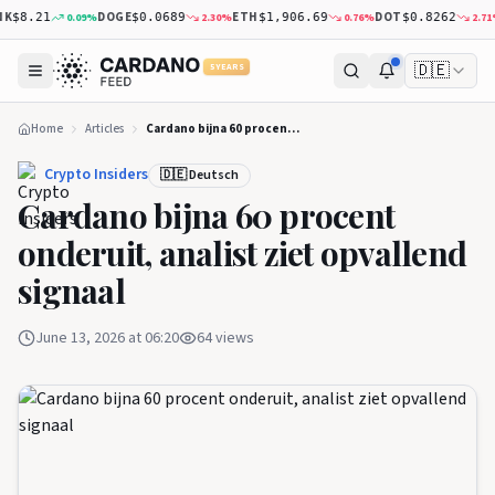
DOGE
ETH
DOT
X
0.09
%
2.30
%
0.76
%
2.71
%
$8.21
$0.0689
$1,906.69
$0.8262
🇩🇪
5 YEARS
Home
Articles
Cardano bijna 60 procent onderuit, analist ziet opvallend signaal
Crypto Insiders
🇩🇪 Deutsch
Cardano bijna 60 procent
onderuit, analist ziet opvallend
signaal
June 13, 2026 at 06:20
64
views