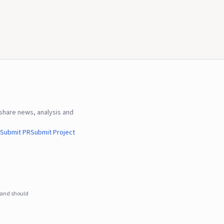
hare news, analysis and
Submit PR
Submit Project
e and should