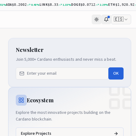
DA
LINK
DOGE
ETH
0.43
%
1.33
%
2.29
%
0.70
$0.2002
$8.33
$0.0712
$1,920.92
🇪🇸
Newsletter
Join 5,000+ Cardano enthusiasts and never miss a beat.
OK
Ecosystem
Explore the most innovative projects building on the
Cardano blockchain.
Explore Projects