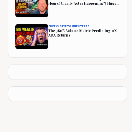
Hours! Clarity Act is Happening?! Huge
Month Ahead!
CHEEKY CRYPTO UNFILTERED
The 380% Volume Metric Predicting 11X
ADA Returns