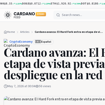
DOGE
ETH
DOT
XR
1.33
%
2.29
%
0.70
%
1.66
%
8.33
$0.0712
$1,920.92
$0.8180
5 YEARS
Home
Articles
Cardano avanza: El Hard Fork entra en etapa de vista previa antes del despliegue en la red principal
CryptoEconomy
🇪🇸 Español
Cardano avanza: El 
etapa de vista previa
despliegue en la red
May 7, 2026 at 00:04
56
views