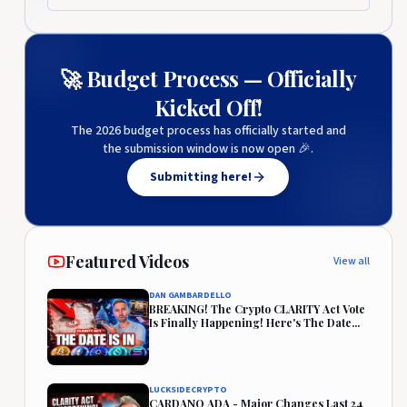
🚀 Budget Process — Officially
Kicked Off!
The 2026 budget process has officially started and
the submission window is now open 🎉.
Submitting here!
Featured Videos
View all
DAN GAMBARDELLO
BREAKING! The Crypto CLARITY Act Vote
Is Finally Happening! Here's The Date...
LUCKSIDECRYPTO
CARDANO ADA - Major Changes Last 24