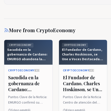
More from
CryptoEconomy
CRYPTOECONOMY
CRYPTOECONOMY
Sacudida en la
El Fundador de Cardano,
gobernanza de Cardano:
Charles Hoskinson, se
EMURGO abandona la
Une a Voces Destacadas
junta de Intersect tras la
en un Importante Evento
reacción negativa de la
de Blockchain
CRYPTOECONOMY
CRYPTOECONOMY
🇪🇸
🇪🇸
comunidad
Sacudida en la
El Fundador de
gobernanza de
Cardano, Charles
Cardano:
Hoskinson, se Une
EMURGO
a Voces Destacadas
Puntos Clave de la Noticia:
Puntos Clave de la Noticia
abandona la junta
en un Importante
EMURGO confirmó su
Centro de atención del
de Intersect tras la
Evento de
renuncia a la junta directiva
simposio: Charles
5 days ago
61
8 days ago
61