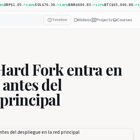
P
SOL
BNB
BTC
A
3.02
%
3.93
%
2.17
%
0.51
%
$1.05
$76.30
$604.83
$65,040.00
Videos
Projects
Courses
Timeline
Hard Fork entra en
 antes del
 principal