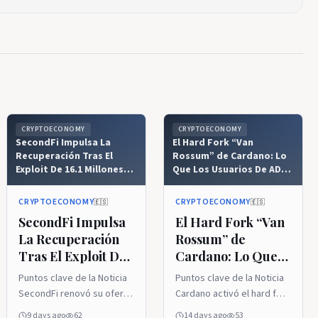
CRYPTOECONOMY
CRYPTOECONOMY
SecondFi Impulsa La
El Hard Fork “Van
Recuperación Tras El
Rossum” de Cardano: Lo
Exploit De 16.1 Millones
Que Los Usuarios De ADA
De Cardano (ADA)
Deben Saber Sobre La
Versión 11
CRYPTOECONOMY
CRYPTOECONOMY
🇪🇸
🇪🇸
SecondFi Impulsa
El Hard Fork “Van
La Recuperación
Rossum” de
Tras El Exploit De
Cardano: Lo Que
16.1 Millones De
Los Usuarios De
Puntos clave de la Noticia
Puntos clave de la Noticia
Cardano (ADA)
ADA Deben Saber
SecondFi renovó su oferta
Cardano activó el hard fork
Sobre La Versión 11
de recompensa para el
Van Rossum y actualizó su
9 days ago
62
14 days ago
53