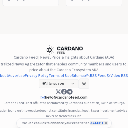
atacante responsable del
red principal a la Versión
robo de 16.1 millones de
11, incorporando mejoras
ADA, incentivando la
para los contratos
devolución total de los
inteligentes de Plutus sin
activos mientras continúa
modificar la experiencia de
colaborando con
uso para los titulares de
especialistas en seguridad
ADA. La actualización se
blockchain. Los
convirtió en el primer
investigadores
cambio del protocolo
Cardano Feed | News, Price & Insights about Cardano (ADA)
identificaron patrones de
aprobado completamente
ntralized News Aggregator that enables community members and users to s
comportamiento similares
mediante la gobernanza ...
price about the Cardano Ecosystem ADA
a técnicas previamente
Leer más
bout
Advertise
Privacy Policy
Terms of Use
Sitemap
RSS Feed
Video RSS
vinculadas con el grupo
🌐
All languages
Lazarus de Corea del ...
Leer más
hello@cardanofeed.com
Cardano Feed is not affiliated or endorsed by Cardano Foundation, IOHK or Emurgo.
tion found on this website does not constitute financial, legal, tax or investment advic
never be treated as such.
© 2021–2026
Cardano Feed
. All rights reserved.
We use cookies to enhance your experience.
ACCEPT