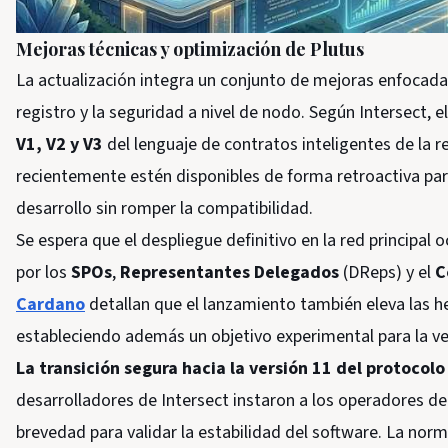
Mejoras técnicas y optimización de Plutus
La actualización integra un conjunto de mejoras enfocad
registro y la seguridad a nivel de nodo. Según Intersect, e
V1, V2 y V3
del lenguaje de contratos inteligentes de la r
recientemente estén disponibles de forma retroactiva par
desarrollo sin romper la compatibilidad.
Se espera que el despliegue definitivo en la red principal
por los
SPOs
,
Representantes Delegados
(DReps) y el
C
Cardano
detallan que el lanzamiento también eleva las he
estableciendo además un objetivo experimental para la ve
La transición segura hacia la versión 11 del protoco
desarrolladores de Intersect instaron a los operadores de n
brevedad para validar la estabilidad del software. La norm