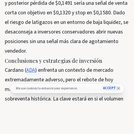
y posterior pérdida de $0,1491 sería una señal de venta
corta con objetivo en $0,1320 y stop en $0,1580. Dado
el riesgo de latigazos en un entorno de baja liquidez, se
desaconseja a inversores conservadores abrir nuevas
posiciones sin una señal más clara de agotamiento
vendedor.
Conclusiones y estrategias de inversión
Cardano (
ADA
) enfrenta un contexto de mercado
extremadamente adverso, pero el rebote de hoy
muestra que existe interés comprador en niveles de
ACCEPT
We use cookies to enhance your experience.
sobreventa histórica. La clave estará en si el volumen
se mantiene en los próximos días y si el precio logra
superar las resistencias técnicas inmediatas. A
continuación, estrategias por perfil: