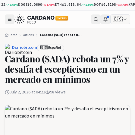
DOGE
ETH
DOT
XRP
0.66
%
1.42
%
1.96
%
3.42
%
$0.0690
$1,913.64
$0.8198
$1.05
🇪🇸
5 YEARS
Home
Articles
Cardano ($ADA) rebota un 7% y desafía el escepticismo en un mercado en mínimos
Diariobitcoin
🇪🇸 Español
Cardano ($ADA) rebota un 7% y
desafía el escepticismo en un
mercado en mínimos
July 2, 2026 at 04:22
98
views