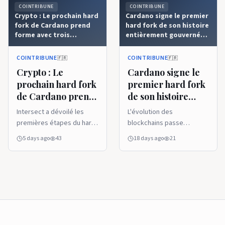
COINTRIBUNE
COINTRIBUNE
Crypto : Le prochain hard
Cardano signe le premier
fork de Cardano prend
hard fork de son histoire
forme avec trois
entièrement gouverné
innovations majeures
on-chain
COINTRIBUNE
COINTRIBUNE
🇫🇷
🇫🇷
Crypto : Le
Cardano signe le
prochain hard fork
premier hard fork
de Cardano prend
de son histoire
forme avec trois
entièrement
Intersect a dévoilé les
L'évolution des
innovations
gouverné on-chain
premières étapes du hard
blockchains passe
majeures
fork Dijkstra de Cardano,
désormais autant par leur
5 days ago
43
18 days ago
21
qui déploiera trois
gouvernance que par leurs
innovations : Nested
avancées techniques.
Transactions, Linear Leios
Dans ce contexte, Cardano
et Peras. Le protocole
vient de franchir une étape
Ouroboros Leios, pierre
importante avec
angulaire de cette mise à
l'activation de la mise à
jour, promet d'améliorer le
jour Van Rossem,
débit et la finalité du
présentée comme le