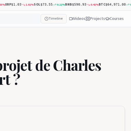
XRP
SOL
BNB
BTC
1.61
%
0.22
%
0.42
%
0.65
$1.03
$73.55
$590.93
$64,971.00
Videos
Projects
Courses
Timeline
projet de Charles
rt ?