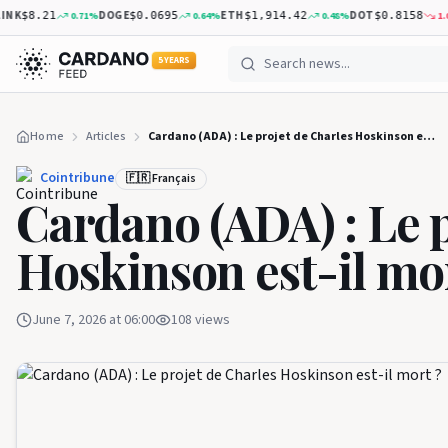
K
DOGE
ETH
DOT
0.71
%
0.64
%
0.48
%
1.03
%
$8.21
$0.0695
$1,914.42
$0.8158
5 YEARS
Home
Articles
Cardano (ADA) : Le projet de Charles Hoskinson est-il mort ?
Cointribune
🇫🇷 Français
Cardano (ADA) : Le 
Hoskinson est-il mo
June 7, 2026 at 06:00
108
views