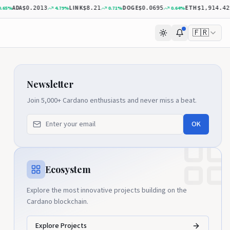
ADA
LINK
DOGE
ETH
%
4.79
%
0.71
%
0.64
%
$0.2013
$8.21
$0.0695
$1,914.42
🇫🇷
Newsletter
Join 5,000+ Cardano enthusiasts and never miss a beat.
OK
Ecosystem
Explore the most innovative projects building on the
Cardano blockchain.
Explore Projects