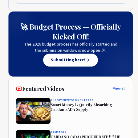
🚀 Budget Process — Officially
Kicked Off!
The 2026 budget process has officially started and
the submission window is now open 🎉.
Submitting here!
Featured Videos
View all
CHEEKY CRYPTO UNFILTERED
Smart Money is Quietly Absorbing
Cardano ADA Supply
CRYPTOZX
CARDANO (ADA) PRICE UPDATE !!!! | IF