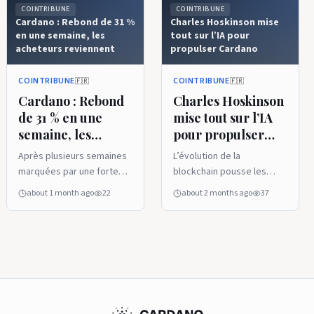
COINTRIBUNE
COINTRIBUNE
Cardano : Rebond de 31 %
Charles Hoskinson mise
en une semaine, les
tout sur l’IA pour
acheteurs reviennent
propulser Cardano
COINTRIBUNE
COINTRIBUNE
🇫🇷
🇫🇷
Cardano : Rebond
Charles Hoskinson
de 31 % en une
mise tout sur l’IA
semaine, les
pour propulser
acheteurs
Cardano
Après plusieurs semaines
L’évolution de la
reviennent
marquées par une forte
blockchain pousse les
pression vendeuse,
projets crypto à revoir
about 1 month ago
22
about 2 months ago
37
Cardano montre des
leurs stratégies de
signes de stabilisation. Les
développement. Dans ce
dernières données de la
contexte, Cardano
blockchain révèlent un
accélère son orientation
retour progressif des
vers les nouvelles
détenteurs, tandis qu'ADA
technologies. Charles
affiche un rebond notable
Hoskinson défend
sur les sept derniers jours.
désormais l’intégration de