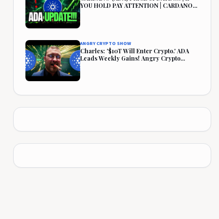
YOU HOLD PAY ATTENTION | CARDANO
PRICE PREDICTION🔥
ANGRY CRYPTO SHOW
Charles: '$10T Will Enter Crypto.' ADA
Leads Weekly Gains! Angry Crypto
Reacts