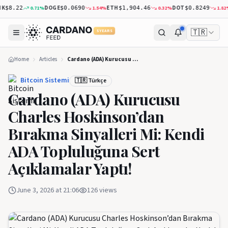
DOGE
ETH
DOT
X
0.71
%
1.54
%
0.32
%
1.82
%
$8.22
$0.0690
$1,904.46
$0.8249
🇹🇷
5 YEARS
Home
Articles
Cardano (ADA) Kurucusu Charles Hoskinson’dan Bırakma Sinyalleri Mi: Kendi ADA Topluluğuna Sert Açıklamalar Yaptı!
Bitcoin Sistemi
🇹🇷 Türkçe
Cardano (ADA) Kurucusu
Charles Hoskinson’dan
Bırakma Sinyalleri Mi: Kendi
ADA Topluluğuna Sert
Açıklamalar Yaptı!
June 3, 2026 at 21:06
126
views