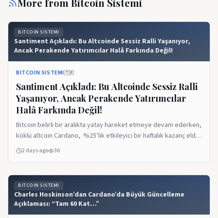
More from
Bitcoin Sistemi
BITCOIN SISTEMI
Santiment Açıkladı: Bu Altcoinde Sessiz Ralli Yaşanıyor,
Ancak Perakende Yatırımcılar Halâ Farkında Değil!
BITCOIN SISTEMI
🇹🇷
Santiment Açıkladı: Bu Altcoinde Sessiz Ralli
Yaşanıyor, Ancak Perakende Yatırımcılar
Halâ Farkında Değil!
Bitcoin belirli bir aralıkta yatay hareket etmeye devam ederken,
köklü altcoin Cardano, %25’lik etkileyici bir haftalık kazanç elde
ederek, piyasa değeri bakımından en büyük 100 kripto varlık
2 days ago
36
arasında en iyi performans gösteren kripto para olarak öne
çıktı. ADA, piyasada son günlerin öne çıkan altcoinlerinden
olurken, ADA fiyatı, 4 Temmuz’dan bu yana ilk kez 0,195 dolar
BITCOIN SISTEMI
[…] Kaynak: Bitcoinsistemi.com
Charles Hoskinson’dan Cardano’da Büyük Güncelleme
Açıklaması: “Tam 60 Kat…”