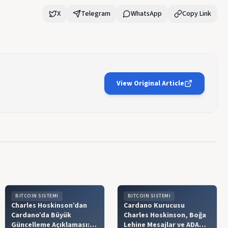
X
Telegram
WhatsApp
Copy Link
View Original Article
BITCOIN SISTEMI
BITCOIN SISTEMI
Charles Hoskinson’dan
Cardano Kurucusu
Cardano’da Büyük
Charles Hoskinson, Boğa
Güncelleme Açıklaması:
Lehine Mesajlar ve ADA