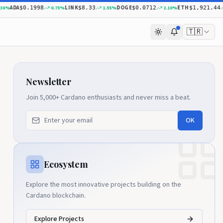
ADA
LINK
DOGE
ETH
%
0.75
%
1.55
%
2.10
%
0.
$0.1998
$8.33
$0.0712
$1,921.44
🇹🇷
Newsletter
Join 5,000+ Cardano enthusiasts and never miss a beat.
OK
Ecosystem
Explore the most innovative projects building on the
Cardano blockchain.
Explore Projects