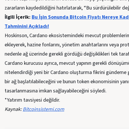
zararların kaydedildiğini hatırlatarak, “Bu sürdürülebilir değ
İlgili İçerik:
Bu İşin Sonunda Bitcoin Fiyatı Nereye Ka
Tahminini Açıkladı!
Hoskinson, Cardano ekosistemindeki mevcut problemleri
ekleyerek, hazine fonlarını, yönetim anahtarlarını veya pro
nedenle ağ üzerinde gerekli gördüğü değişiklikleri tek tara
Cardano kurucusu ayrıca, mevcut yapının gerekli dönüşümü
nitelendirdiği yeni bir Cardano oluşturma fikrini gündeme
bir ağ başlatılabileceğini ve bunun token ekonomisinin ya
tasarlanmasına imkan sağlayabileceğini söyledi.
*Yatırım tavsiyesi değildir.
Kaynak:
Bitcoinsistemi.com