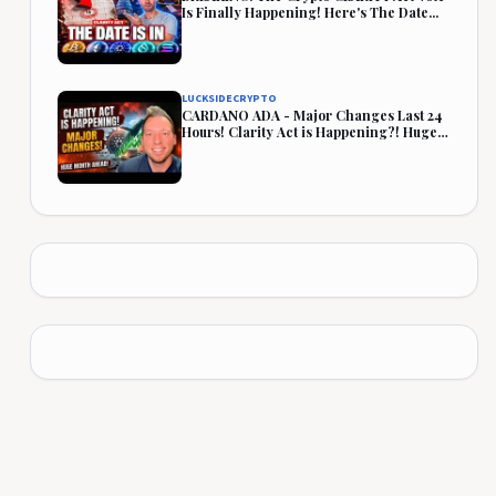
Is Finally Happening! Here's The Date...
LUCKSIDECRYPTO
CARDANO ADA - Major Changes Last 24
Hours! Clarity Act is Happening?! Huge
Month Ahead!