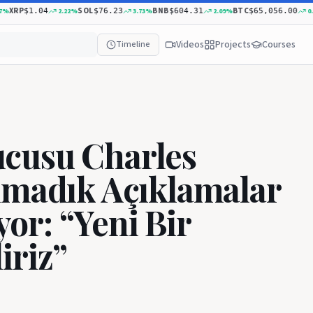
RP
SOL
BNB
BTC
2.22
%
3.73
%
2.09
%
0.36
$1.04
$76.23
$604.31
$65,056.00
Videos
Projects
Courses
Timeline
cusu Charles
lmadık Açıklamalar
r: “Yeni Bir
iriz”