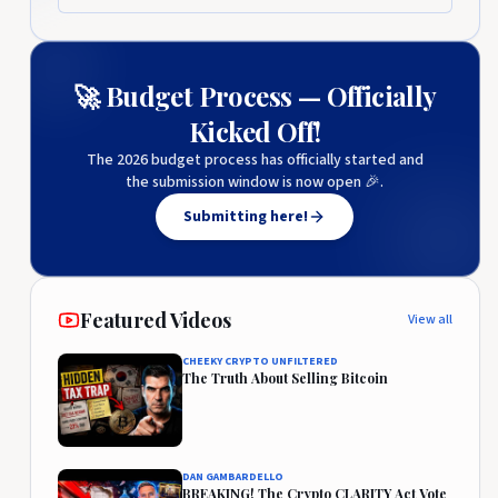
🚀 Budget Process — Officially
Kicked Off!
The 2026 budget process has officially started and
the submission window is now open 🎉.
Submitting here!
Featured Videos
View all
CHEEKY CRYPTO UNFILTERED
The Truth About Selling Bitcoin
DAN GAMBARDELLO
BREAKING! The Crypto CLARITY Act Vote