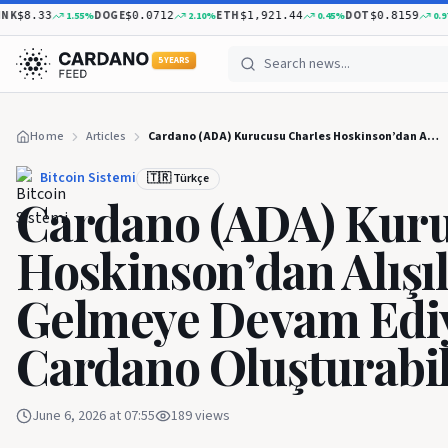
DOGE
ETH
DOT
X
1.55
%
2.10
%
0.45
%
0.97
%
$8.33
$0.0712
$1,921.44
$0.8159
5 YEARS
Home
Articles
Cardano (ADA) Kurucusu Charles Hoskinson’dan Alışılmadık Açıklamalar Gelmeye Devam Ediyor: “Yeni Bir Cardano Oluşturabiliriz”
Bitcoin Sistemi
🇹🇷 Türkçe
Cardano (ADA) Kuru
Hoskinson’dan Alışı
Gelmeye Devam Ediyo
Cardano Oluşturabil
June 6, 2026 at 07:55
189
views