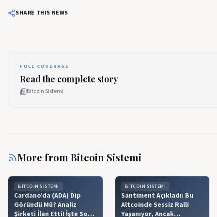
SHARE THIS NEWS
FULL COVERAGE
Read the complete story
Bitcoin Sistemi
More from
Bitcoin Sistemi
BITCOIN SISTEMI
BITCOIN SISTEMI
Cardano’da (ADA) Dip
Santiment Açıkladı: Bu
Göründü Mü? Analiz
Altcoinde Sessiz Ralli
Şirketi İlan Etti! İşte Son
Yaşanıyor, Ancak