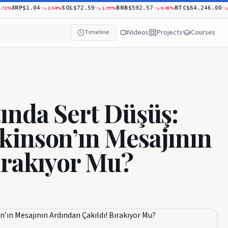
XRP
SOL
BNB
BTC
2.54
%
1.99
%
0.45
%
0.59
$1.04
$72.59
$592.57
$64,246.00
Videos
Projects
Courses
Timeline
ında Sert Düşüş:
kinson’ın Mesajının
ırakıyor Mu?