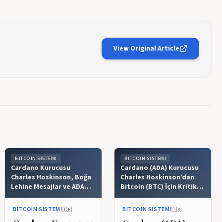
View Original Article
BITCOIN SISTEMI
BITCOIN SISTEMI
Cardano Kurucusu
Cardano (ADA) Kurucusu
Charles Hoskinson, Boğa
Charles Hoskinson’dan
Lehine Mesajlar ve ADA
Bitcoin (BTC) İçin Kritik
Sahiplerine Airdrop
Uyarı: “Buna Uyum
Sinyali Verdi!
Sağlayamazsa Liderliği
BITCOIN SISTEMI
BITCOIN SISTEMI
🇹🇷
🇹🇷
Kaybedebilir!”