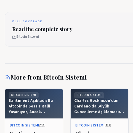
FULL COVERAGE
Read the complete story
Bitcoin Sistemi
More from
Bitcoin Sistemi
BITCOIN SISTEMI
BITCOIN SISTEMI
Santiment Açıkladı: Bu
Charles Hoskinson’dan
Altcoinde Sessiz Ralli
Cardano’da Büyük
Yaşanıyor, Ancak
Güncelleme Açıklaması:
Perakende Yatırımcılar
“Tam 60 Kat…”
Halâ Farkında Değil!
BITCOIN SISTEMI
BITCOIN SISTEMI
🇹🇷
🇹🇷