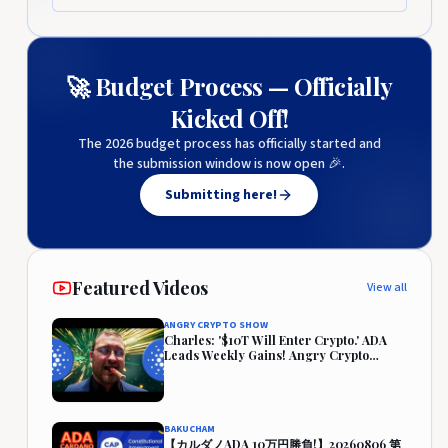
🚀 Budget Process — Officially
Kicked Off!
The 2026 budget process has officially started and
the submission window is now open 🎉.
Submitting here!
Featured Videos
View all
ANGRY CRYPTO SHOW
Charles: '$10T Will Enter Crypto.' ADA
Leads Weekly Gains! Angry Crypto
Reacts
BAKUCHAM
【カルダノADA 10万円勝負!】20260806 第