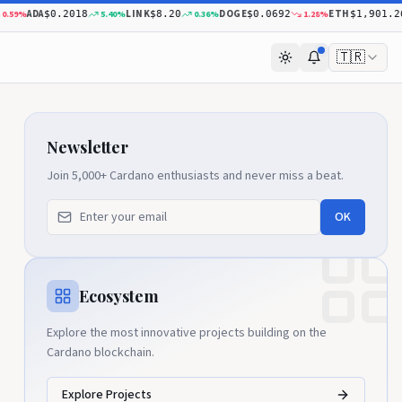
ADA
LINK
DOGE
ETH
%
5.40
%
0.36
%
1.28
%
0
$0.2018
$8.20
$0.0692
$1,901.26
🇹🇷
Newsletter
Join 5,000+ Cardano enthusiasts and never miss a beat.
OK
Ecosystem
Explore the most innovative projects building on the
Cardano blockchain.
Explore Projects