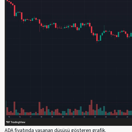
ADA fiyatında yaşanan düşüşü gösteren grafik.